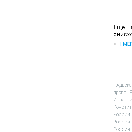
Еще п
снисх
I. М
Адвока
-
право 
Инвест
Констит
России
России
России