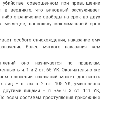
в убийстве, совершенном при превышении
ал в вердикте, что виновный заслуживает
 либо ограничение свободы на срок до двух
х меся-цев, поскольку максимальный срок
ивает особого снисхождения, наказание ему
азначение более мягкого наказания, чем
п-лений оно назначается по правилам,
енных в ч. 1 и 2 ст. 65 УК. Окончательно же
лном сложении наказаний может достигать
х лиц – п. «а» ч. 2 ст. 105 УК, умышленно
другими лицами – п. «а» ч. 3 ст. 111 УК,
. По всем составам преступления присяжные