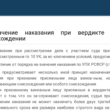
ачение наказания при вердикте
хождении
азание при рассмотрении дела с участием суда при
смотренным гл. 10 УК, за ис-ключением условий, предусмо
тличие от порядка на-значения наказания по УПК РСФСР (ст
 предусматривает несколько иной принцип назначени
ния при признании присяжными лица винов-ным, н
вающим снисхождения или особого снисхождения.
и признанному виновным лицу присяжные в вердикт
т о том, что он за-служивает снисхождения, судья пр
чении наказания не может назначить более двух трете
мального срока или размера наиболее строгого вида на