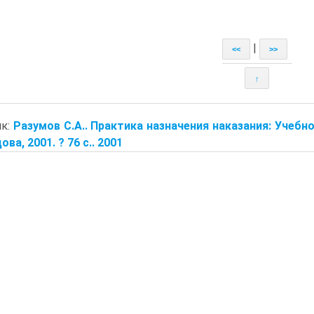
|
<<
>>
↑
ик:
Разумов С.А.. Практика назначения наказания: Учебно
ва, 2001. ? 76 с.. 2001