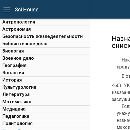
Sci.House
Антропология
Астрономия
Безопасность жизнедеятельности
Назн
Библиотечное дело
снис
Биология
Военное дело
Нак
География
преду
Зоология
В о
История
460) УК
Культурология
наказа
Литература
заслужи
Математика
Есл
Медицина
укажу
Педагогика
назна
Политология
макси