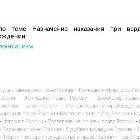
о теме Назначение наказания при верд
ождении:
ЕРКАНТИЛИЗМ
тура
Банковское право России
Гражданский процесс Ро
-
-
России
Жилищное право России
Земельное прав
-
-
иционное право России
Исполнительное производств
-
уционное право России
Корпоративное право России
Му
-
-
Нотариат России
Правоведение, основы права России
-
-
-
Страховое право России
Судебная медицина России
С
-
-
-
Теория и история государства и права России
Транспор
-
-