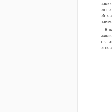
срока
он не
об ос
примен
В н
исклю
т.к. 
относ