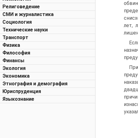
обви
Религоведение
преде
СМИ и журналистика
снисх
Социология
лет, 
Технические науки
лишен
Транспорт
Есл
Физика
назн
Философия
преду
Финансы
Пр
Экология
преду
Экономика
наказ
Этнография и демография
двадц
Юриспруденция
причи
Языкознание
изнас
указа