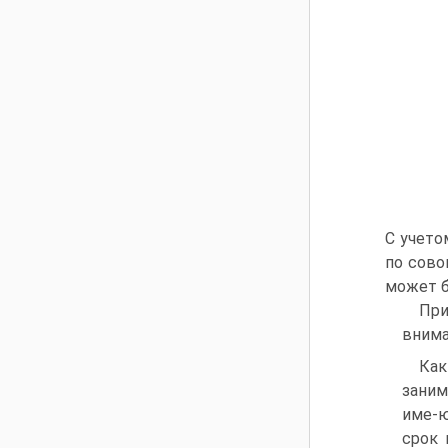
С учето
по сово
может б
При
внима
Как
заним
име-ю
срок 