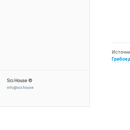
Источн
Грибоедо
Sci.House ©
info@sci.house