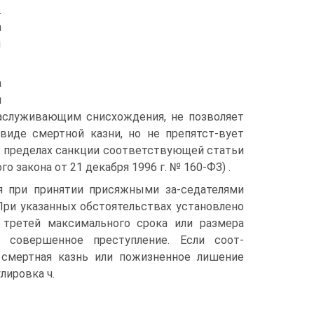
.
а
ы
а
й
заслуживающим снисхождения, не позволяет
виде смертной казни, но не препятст-вует
в пределах санкции соответствующей статьи
 закона от 21 декабря 1996 г. № 160-ФЗ) .
я при принятии присяжными за-седателями
При указанных обстоятельствах установлено
 третей максимального срока или размера
а совершенное преступление. Если соот-
смертная казнь или пожизненное лишение
лировка ч.