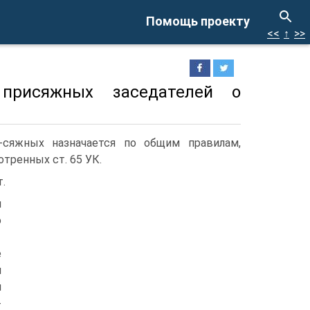
Помощь проекту
<<
↑
>>
 присяжных заседателей о
-сяжных назначается по общим правилам,
тренных ст. 65 УК.
.
я
о
е
и
й
-