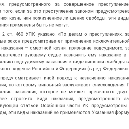
ия, предусмотренного за совершенное преступление
 того, если за это преступление законом предусмотрен
ная казнь или пожизненное ли-шение свободы, эти вид
ания применены быть не могут.
. 2 ст. 460 УПК указано: «По делам о преступлениях, з
ые закон предусматрива-ет применение исключительно
наказания – смертной казни, признание подсудимого, 
едательст-вующему судье назначить ему наказание в 
чению подсудимому наказания в виде лишения свободы 
вного кодекса Российской Федерации» (в ред. Федерального
преду-сматривает иной подход к назначению наказани
ия, по которому виновный заслуживает снисхождения. 
чение наказания, которое не мо-жет превышать двух
олее строго-го вида наказания, предусмотренного з
твующей статьей Особенной части УК предусмотрены 
ды, эти виды наказаний не применяются. Указанная форму