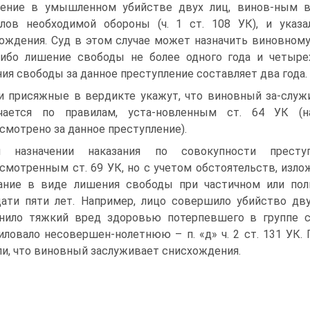
нение в умышленном убийстве двух лиц, винов-ным 
лов необходимой обороны (ч. 1 ст. 108 УК), и указ
ождения. Суд в этом случае может назначить виновному
либо лишение свободы не более одного года и четыре
ия свободы за данное преступление составляет два года.
и присяжные в вердикте укажут, что виновный за-служ
ачается по правилам, уста-новленным ст. 64 УК (н
смотрено за данное преступление).
и назначении наказания по совокупности престу
смотренным ст. 69 УК, но с учетом обстоятельств, излож
ание в виде лишения свободы при частичном или по
ати пяти лет. Например, лицо совершило убийство дву
нило тяжкий вред здоровью потерпевшего в группе с 
иловало несовершен-нолетнюю – п. «д» ч. 2 ст. 131 УК
ли, что виновный заслуживает снисхождения.