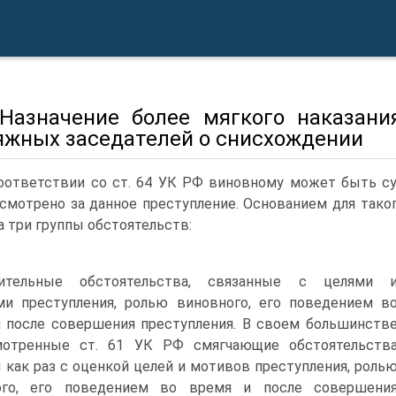
 Назначение более мягкого наказани
яжных заседателей о снисхождении
оответствии со ст. 64 УК РФ виновному может быть су
смотрено за данное преступление. Основанием для так
а три группы обстоятельств:
ительные обстоятельства, связанные с целями 
и преступления, ролью виновного, его поведением в
 после совершения преступления. В своем большинств
мотренные ст. 61 УК РФ смягчающие обстоятельств
 как раз с оценкой целей и мотивов преступления, роль
ого, его поведением во время и после совершени