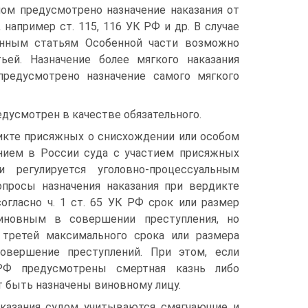
ном предусмотрено назначение наказания от
 например ст. 115, 116 УК РФ и др. В случае
занным статьям Особенной части возможно
ьей. Назначение более мягкого наказания
предусмотрено назначение самого мягкого
едусмотрен в качестве обязательного.
дикте присяжных о снисхождении или особом
нием в России суда с участием присяжных
 регулируется уголовно-процессуальным
опросы назначения наказания при вердикте
огласно ч. 1 ст. 65 УК РФ срок или размер
виновным в совершении преступления, но
третей максимального срока или размера
совершение преступлений. При этом, если
РФ предусмотрены смертная казнь либо
т быть назначены виновному лицу.
аказания судом учитываются смягчающие и