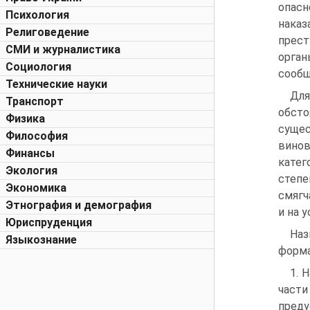
опасн
Психология
нака
Религоведение
прест
СМИ и журналистика
орга
Социология
сообщ
Технические науки
Для
Транспорт
обст
Физика
сущес
Философия
вино
Финансы
катег
Экология
степе
Экономика
смягч
Этнография и демография
и на 
Юриспруденция
Наз
Языкознание
форма
1. 
част
преду