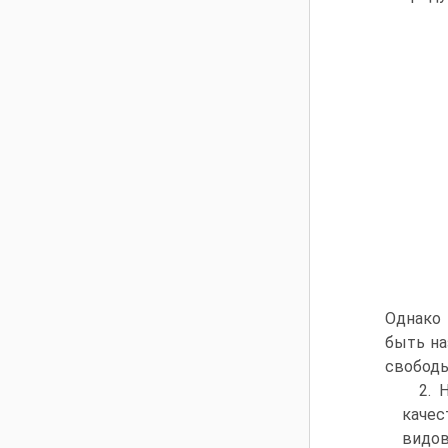
Однако 
быть на
свободы 
2. 
качес
видов