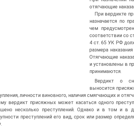
отягчающие наказа
При вердикте пр
назначается по пр
чем предусмотрен
соответствии со ст
4 ст. 65 УК РФ до
размера наказания
Отягчающие наказа
и установлены в п
принимаются.
Вердикт о сн
выносится присяжн
упления, личности виновного, наличия смягчающих и отяг
му вердикт присяжных может касаться одного преступ
шено несколько преступлений. Однако и в том и в др
упности преступлений его вид, срок или размер определ
.