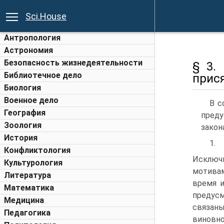
Sci.House
Антропология
Астрономия
Безопасность жизнедеятельности
§ 3.
Библиотечное дело
прис
Биология
Военное дело
В с
География
преду
Зоология
закон
История
1.
Конфликтология
Исключ
Культурология
мотивам
Литература
время и
Математика
предус
Медицина
связаны
Педагогика
виновн