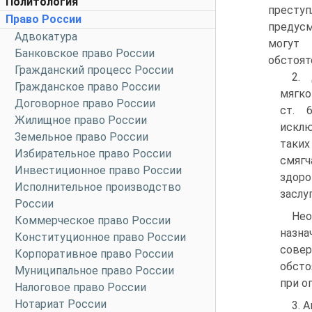
Политология
прест
Право России
предус
Адвокатура
могут
Банковское право России
обстоят
Гражданский процесс России
2. 
Гражданское право России
мягко
Договорное право России
ст. 
Жилищное право России
исклю
Земельное право России
таких
Избирательное право России
смягч
Инвестиционное право России
здоро
Исполнительное производство
заслу
России
Нео
Коммерческое право России
назна
Конституционное право России
сове
Корпоративное право России
обсто
Муниципальное право России
при о
Налоговое право России
Нотариат России
3. 