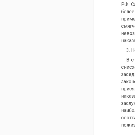
РФ. С
более
приме
смягч
невоз
наказ
3. 
В с
снисх
засе
закон
прися
нака
засл
наибо
соот
пожиз