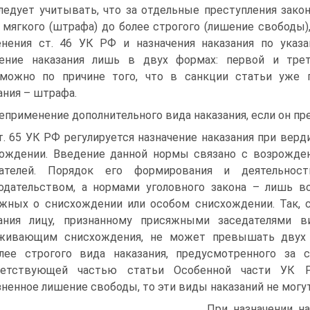
ледует учитывать, что за отдельные преступления зако
 мягкого (штрафа) до более строгого (лишение свободы),
нения ст. 46 УК РФ и назначения наказания по ука
ение наказания лишь в двух формах: первой и трет
можно по причине того, что в санкции статьи уже 
ания – штрафа.
Неприменение дополнительного вида наказания, если он пр
т. 65 УК РФ регулируется назначение наказания при вер
ождении. Введение данной нормы связано с возрожде
дателей. Порядок его формирования и деятельности
одательством, а нормами уголовного закона – лишь в
жных о снисхождении или особом снисхождении. Так, с
зания лицу, признанному присяжными заседателями 
уживающим снисхождения, не может превышать двух 
лее строгого вида наказания, предусмотренного за 
ветствующей частью статьи Особенной части УК 
ненное лишение свободы, то эти виды наказаний не могу
При назначении н