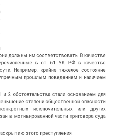
Ф
и
е
е
1
я
 они должны им соответствовать. В качестве
перечисленные в ст. 61 УК РФ в качестве
ути. Например, крайне тяжелое состояние
езупречным прошлым поведением и наличием
 и 2 обстоятельства стали основанием для
уменьшение степени общественной опасности
конкретных исключительных или других
азан в мотивированной части приговора суда
раскрытию этого преступления.