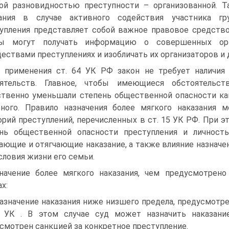
ой разновидностью преступности – организованной. Т
зания в случае активного содействия участника гр
упления представляет собой важное правовое средств
ны могут получать информацию о совершенных ор
ествами преступлениях и изобличать их организаторов и 
 применения ст. 64 УК РФ закон не требует наличия
оятельств. Главное, чтобы имеющиеся обстоятельс
твенно уменьшали степень общественной опасности как
вного. Правило назначения более мягкого наказания
орий преступлений, перечисленных в ст. 15 УК РФ. При 
нь общественной опасности преступления и личность
ающие и отягчающие наказание, а также влияние назначе
условия жизни его семьи.
начение более мягкого наказания, чем предусмотрено
х:
Назначение наказания ниже низшего предела, предусмот
и УК . В этом случае суд может назначить наказани
смотрен санкцией за конкретное преступление.