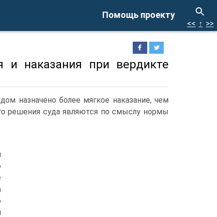
Помощь проекту
<<
↑
>>
я и наказания при вердикте
дом назначено более мягкое наказание, чем
ого решения суда являются по смыслу нормы
и
о
е
а
ю
я