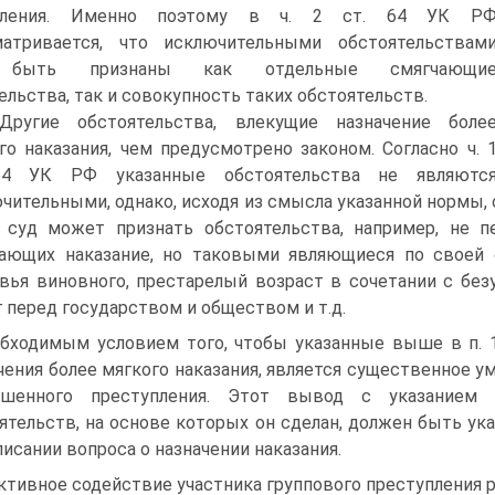
упления. Именно поэтому в ч. 2 ст. 64 УК Р
матривается, что исключительными обстоятельствам
 быть признаны как отдельные смягчающи
ельства, так и совокупность таких обстоятельств.
Другие обстоятельства, влекущие назначение боле
го наказания, чем предусмотрено законом. Согласно ч. 
64 УК РФ указанные обстоятельства не являютс
чительными, однако, исходя из смысла указанной нормы,
 суд может признать обстоятельства, например, не 
ающих наказание, но таковыми являющиеся по своей с
вья виновного, престарелый возраст в сочетании с б
г перед государством и обществом и т.д.
бходимым условием того, чтобы указанные выше в п. 1
чения более мягкого наказания, является существенное 
ршенного преступления. Этот вывод с указанием 
ятельств, на основе которых он сделан, должен быть ук
писании вопроса о назначении наказания.
Активное содействие участника группового преступления 