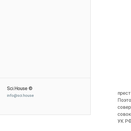
Sci.House ©
прест
info@sci.house
Поэто
совер
совок
УК РФ