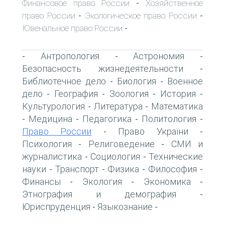
Финансовое право России
Хозяйственное
-
право России
Экологическое право России
-
-
Ювенальное право России
-
Антропология
Астрономия
-
-
-
Безопасность жизнедеятельности
-
Библиотечное дело
Биология
Военное
-
-
дело
География
Зоология
История
-
-
-
-
Культурология
Литература
Математика
-
-
Медицина
Педагогика
Политология
-
-
-
-
Право России
Право України
-
-
Психология
Религоведение
СМИ и
-
-
журналистика
Социология
Технические
-
-
науки
Транспорт
Физика
Философия
-
-
-
-
Финансы
Экология
Экономика
-
-
-
Этнография и демография
-
Юриспруденция
Языкознание
-
-