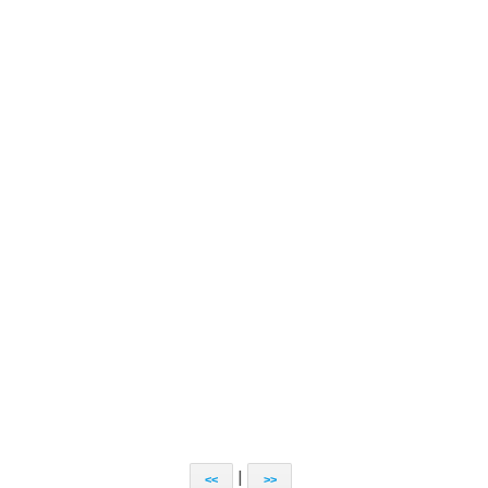
|
<<
>>