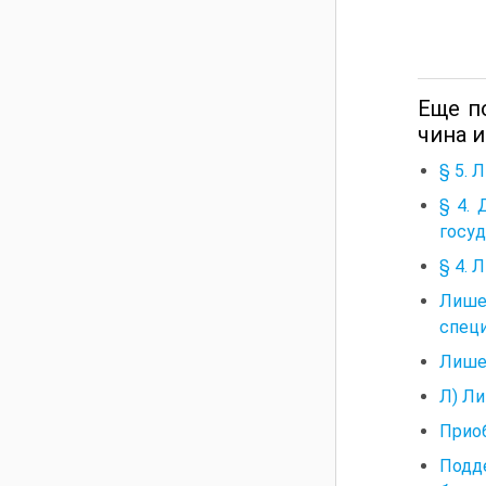
Еще п
чина и
§ 5. 
§ 4. 
госу
§ 4. 
Лише
специ
Лишен
Л) Ли
Приоб
Подд