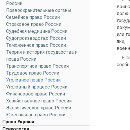
России
воинс
Правоохранительные органы
долж
Семейное право России
госу
Страховое право России
докум
Судебная медицина России
или г
Судопроизводство России
лиц,
Таможенное право России
военн
Теория и история государства и
В т
права России
сообщ
Транспортное право России
Трудовое право России
Уголовное право России
Уголовный процесс России
Финансовое право России
Хозяйственное право России
Экологическое право России
Ювенальное право России
Право України
Психология