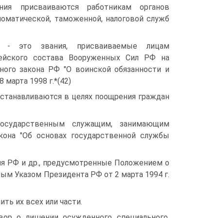
ния присваиваются работникам органов
ломатической, таможенной, налоговой служб
я - это звания, присваиваемые лицам
ейского состава Вооруженных Сил РФ на
ного закона РФ "О воинской обязанности и
 марта 1998 г.*(42)
станавливаются в целях поощрения граждан
государственным служащим, занимающим
кона "Об основах государственной службы
чия РФ и др., предусмотренные Положением о
м Указом Президента РФ от 2 марта 1994 г.
ить их всех или части.
ор о лишении осужденного специального,