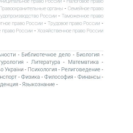
ниципальное право России
Налоговое право
-
Правоохранительные органы
Семейное право
-
удопроизводство России
Таможенное право
-
тное право России
Трудовое право России
-
-
 право России
Хозяйственное право России
-
ьности
Библиотечное дело
Биология
-
-
-
турология
Литература
Математика
-
-
-
о України
Психология
Религоведение
-
-
-
нспорт
Физика
Философия
Финансы
-
-
-
-
денция
Языкознание
-
-