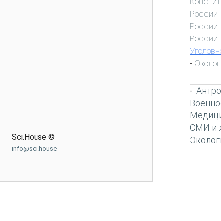
Констит
России
России
России
Уголовн
Эколог
-
Антро
-
Военно
Медиц
СМИ и 
Sci.House ©
Эколог
info@sci.house