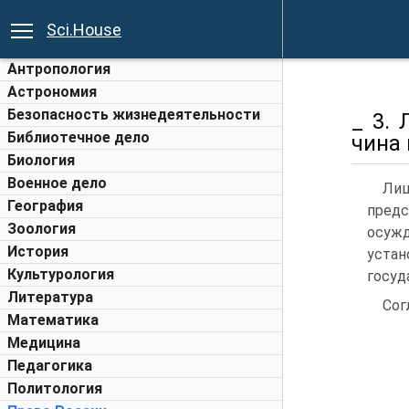
Sci.House
Антропология
Астрономия
Безопасность жизнедеятельности
_ 3.
Библиотечное дело
чина
Биология
Военное дело
Лиш
География
предс
Зоология
осуж
История
уста
Культурология
госуд
Литература
Сог
Математика
Медицина
Педагогика
Политология