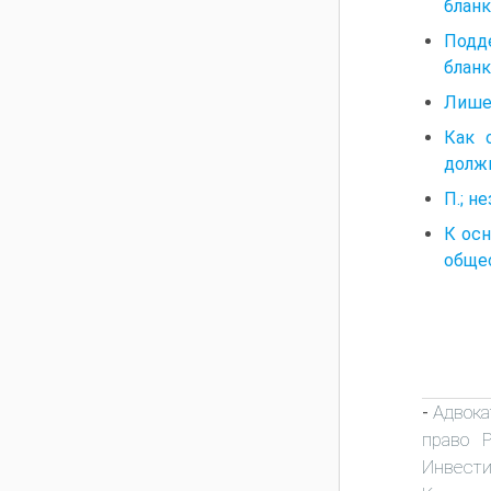
бланк
Подд
блан
Лишен
Как 
долж
П.; н
К ос
общес
Адвока
-
право 
Инвест