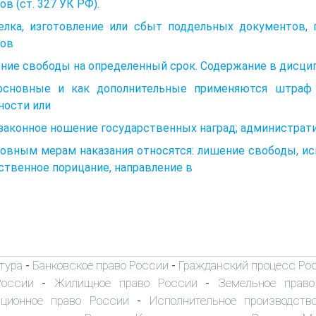
ов (ст. 327 УК РФ).
елка, изготовление или сбыт поддельных документов, г
ков
ие свободы на определенный срок. Содержание в дисцип
основные и как дополнительные применяются штраф 
ности или
езаконное ношение государственных наград; администра
новным мерам наказания относятся: лишение свободы, и
твенное порицание, направление в
тура
Банковское право России
Гражданский процесс Ро
-
-
России
Жилищное право России
Земельное прав
-
-
иционное право России
Исполнительное производств
-