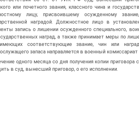
кого или почетного звания, классного чина и государст
ностному лицу, присвоившему осужденному звани
дарственной наградой. Должностное лицо в установл
енты запись о лишении осужденного специального, воинс
осударственных наград, а также принимает меры по лише
 имеющих соответствующие звание, чин или награ
ослужащего запаса направляется в военный комиссариат 
ечение одного месяца со дня получения копии приговора
ить в суд, вынесший приговор, о его исполнении.