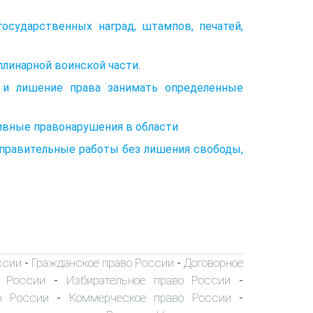
осударственных наград, штампов, печатей,
линарной воинской части.
и лишение права занимать определенные
тивные правонарушения в области
справительные работы без лишения свободы,
ссии
Гражданское право России
Договорное
-
-
о России
Избирательное право России
-
-
о России
Коммерческое право России
-
-