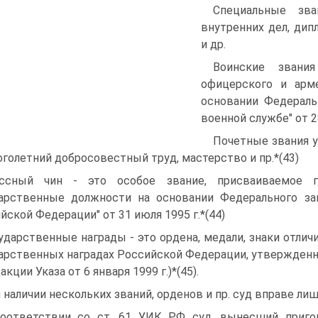
Специальные зва
внутренних дел, дип
и др.
Воинские звани
офицерского и арм
основании Федераль
военной службе" от 28
Почетные звания у
оголетний добросовестный труд, мастерство и пр.*(43)
ассный чин - это особое звание, присваиваемое 
арственные должности на основании Федерального за
йской Федерации" от 31 июля 1995 г.*(44)
ударственные награды - это ордена, медали, знаки отли
арственных наградах Российской Федерации, утвержденны
акции Указа от 6 января 1999 г.)*(45).
 наличии нескольких званий, орденов и пр. суд вправе лиш
оответствии со ст. 61 УИК РФ суд, вынесший пригов