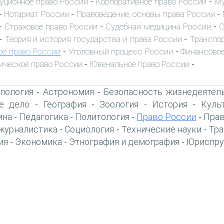
уционное право России
Корпоративное право России
Му
-
-
Нотариат России
Правоведение, основы права России
-
-
-
Страховое право России
Судебная медицина России
С
-
-
-
Теория и история государства и права России
Транспор
-
-
ое право России
Уголовный процесс России
Финансовое
-
-
ическое право России
Ювенальное право России
-
-
пология
Астрономия
Безопасность жизнедеятел
-
-
е дело
География
Зоология
История
Куль
-
-
-
-
ина
Педагогика
Политология
Право России
Прав
-
-
-
-
журналистика
Социология
Технические науки
Тра
-
-
-
ия
Экономика
Этнография и демография
Юриспру
-
-
-