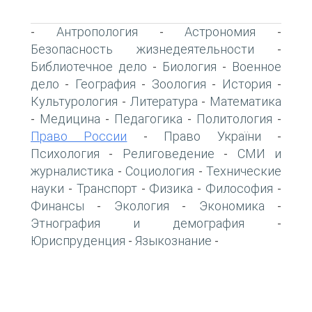
Антропология
Астрономия
-
-
-
Безопасность жизнедеятельности
-
Библиотечное дело
Биология
Военное
-
-
дело
География
Зоология
История
-
-
-
-
Культурология
Литература
Математика
-
-
Медицина
Педагогика
Политология
-
-
-
-
Право России
Право України
-
-
Психология
Религоведение
СМИ и
-
-
журналистика
Социология
Технические
-
-
науки
Транспорт
Физика
Философия
-
-
-
-
Финансы
Экология
Экономика
-
-
-
Этнография и демография
-
Юриспруденция
Языкознание
-
-