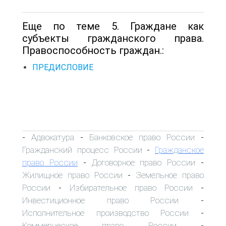
Еще по теме 5. Граждане как
субъекты гражданского права.
Правоспособность граждан.:
ПРЕДИСЛОВИЕ
Адвокатура
Банковское право России
-
-
-
Гражданский процесс России
Гражданское
-
право России
Договорное право России
-
-
Жилищное право России
Земельное право
-
России
Избирательное право России
-
-
Инвестиционное право России
-
Исполнительное производство России
-
Коммерческое право России
-