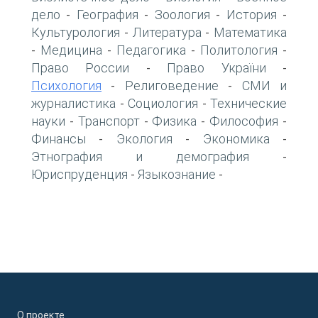
дело
География
Зоология
История
-
-
-
-
Культурология
Литература
Математика
-
-
Медицина
Педагогика
Политология
-
-
-
-
Право России
Право України
-
-
Психология
Религоведение
СМИ и
-
-
журналистика
Социология
Технические
-
-
науки
Транспорт
Физика
Философия
-
-
-
-
Финансы
Экология
Экономика
-
-
-
Этнография и демография
-
Юриспруденция
Языкознание
-
-
О проекте