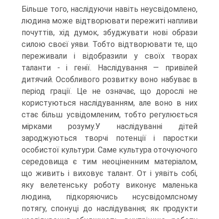
Більше того, наслідуючи навіть неусвідомлено,
людина може відтворювати пережиті напливи
почуттів, хід думок, збуджувати нові образи
силою своєї уяви. Тобто відтворювати те, що
переживали і відобразили у своїх творах
таланти - і генії. Наслідування — привілей
дитячий. Особливого розвитку воно набуває в
період грації. Це не означає, що дорослі не
користуються наслідуванням, але воно в них
стає більш усвідомленим, тобто регулюється
мірками розуму.У наслідуванні дітей
зароджуються творчі потенції і паростки
особистої культури. Саме культура оточуючого
середовища є тим неоціненним матеріалом,
що живить і виховує талант. От і уявіть собі,
яку велетенську роботу виконує маленька
людина, підкоряючись нсусвідомлсному
потягу, спонуці до наслідування; як продукти