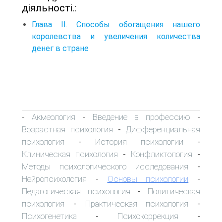
діяльності.:
Глава II. Способы обогащения нашего
королевства и увеличения количества
денег в стране
Акмеология
Введение в профессию
-
-
-
Возрастная психология
Дифференциальная
-
психология
История психологии
-
-
Клиническая психология
Конфликтология
-
-
Методы психологического исследования
-
Нейропсихология
Основы психологии
-
-
Педагогическая психология
Политическая
-
психология
Практическая психология
-
-
Психогенетика
Психокоррекция
-
-