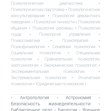
Психологическая диагностика
-
Психологическая подготовка
Психологическое
-
консультирование
Психология девиантного
-
поведения
Психология личности
Психология
-
-
общения
Психология рекламы
Психология
-
-
труда
Психология управления
-
-
Психосоматика
Психотерапия
-
-
Психофизиология
Семейная психология
-
-
Социальная психология
Специальная
-
психология
Сравнительная психология,
-
зоопсихология
Экономическая психология
-
-
Экспериментальная психология
-
Экстремальная психология
Этническая
-
психология
Юридическая психология
-
-
Антропология
Астрономия
-
-
-
Безопасность жизнедеятельности
-
Библиотечное дело
Биология
Военное
-
-