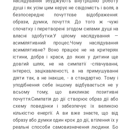
наслідування збуджують внутрішню роботу
душі і як усім цим керує не свідомість і воля, а
безпосереднє почуттєве відображення:
образи, думки, почуття. До того ж -чужі
спочатку і перетворені згодом силами душі на
власні здобутки.У цілому наслідування —
асимілятивний процес.Чому наслідування
асимілятивне? Воно працює не на критеріях
істини, добра і краси, до яких у дитини ще
довгий шлях, не на симпатії -співчуванні,
інтересі, зацікавленості, а на примушуванні
діяти так, а не інакше, - а стандартно. Тому і
уподібнення себе іншому відбувається не у
всьому тому, що викликає позитивні
почуття.Симпатія до дії створює образ дії або
схему поведінки і забезпечує їх великою
кількістю енергії. А ви вже знаєте, що від
образу або думки один крок до дії, втілення їх у
реальні способи самовизначення людини. Бо