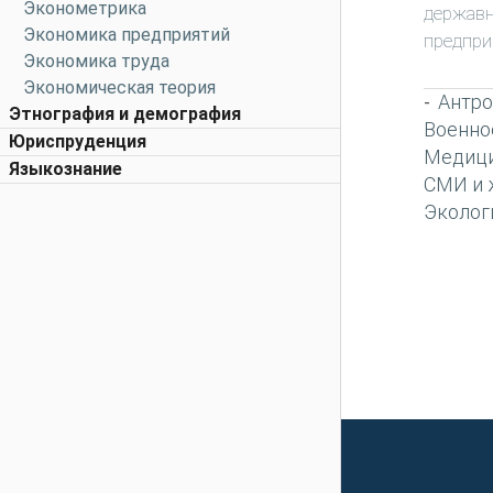
Эконометрика
державн
Экономика предприятий
предпри
Экономика труда
Экономическая теория
Антро
-
Этнография и демография
Военно
Юриспруденция
Медиц
Языкознание
СМИ и 
Эколог