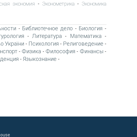
ская экономия
Эконометрика
Экономика
-
-
ьности
Библиотечное дело
Биология
-
-
-
турология
Литература
Математика
-
-
-
о України
Психология
Религоведение
-
-
-
нспорт
Физика
Философия
Финансы
-
-
-
-
денция
Языкознание
-
-
house