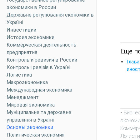
экономики в России
Державне регулювання економіки в
Україні
Инвестиции
История экономики
Коммерческая деятельность
Еще п
предприятия
Контроль и ревизия в России
Глав
Контроль і ревізія в Україні
инос
Логистика
Макроэкономика
Международная экономика
Менеджмент
Мировая экономика
Бизне
Муніципальне та державне
-
управління в Україні
эконом
Основы экономики
Коммерч
Политическая экономия
Логисти