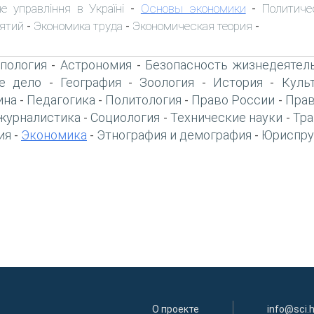
е управління в Україні
Основы экономики
Политиче
-
-
ятий
Экономика труда
Экономическая теория
-
-
-
пология
Астрономия
Безопасность жизнедеятел
-
-
е дело
География
Зоология
История
Куль
-
-
-
-
ина
Педагогика
Политология
Право России
Прав
-
-
-
-
журналистика
Социология
Технические науки
Тра
-
-
-
ия
Экономика
Этнография и демография
Юриспру
-
-
-
О проекте
info@sci.