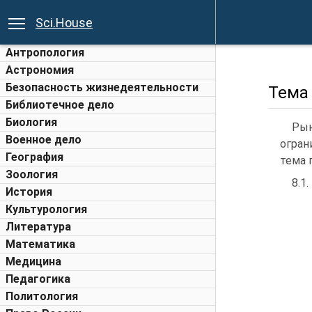
Sci.House
Антропология
Астрономия
Безопасность жизнедеятельности
Тема
Библиотечное дело
Биология
Рын
Военное дело
огран
География
тема 
Зоология
8.1.
История
Культурология
Литература
Математика
Медицина
Педагогика
Политология