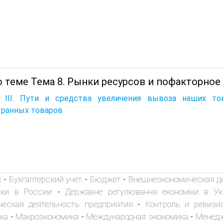
о теме Тема 8. Рынки ресурсов и пофакторное
а III. Пути и средства увеличения вывоза наших т
транных товаров
с
Бухгалтерский учет
Бюджет
Внешнеэкономическая д
-
-
-
ики в России
Державне регулювання економіки в Укр
-
еская деятельность предприятия
Контроль и ревизи
-
ка
Макроэкономика
Международная экономика
Менед
-
-
-