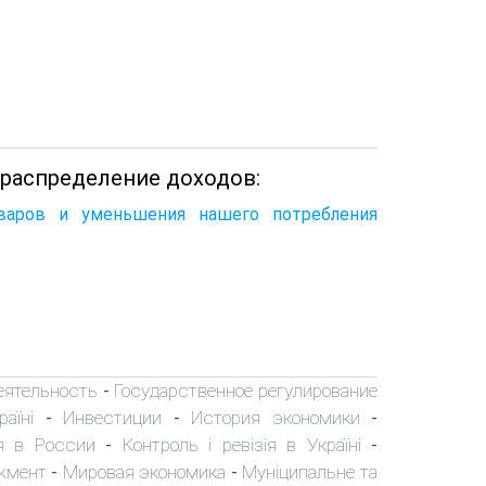
 распределение доходов:
оваров и уменьшения нашего потребления
еятельность
Государственное регулирование
-
аїні
Инвестиции
История экономики
-
-
-
я в России
Контроль і ревізія в Україні
-
-
жмент
Мировая экономика
Муніципальне та
-
-