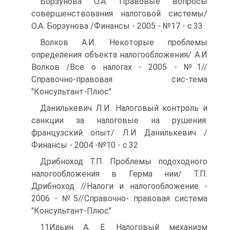
Борзунова О.А. Правовые вопросы
совершенствования налоговой системы/
О.А. Борзунова /Финансы - 2005 - №17 - с.33
Волков А.И. Некоторые проблемы
определения объекта налогообложения/ А.И
Волков /Все о налогах - 2005 - №1//
Справочно-правовая сис-тема
"Консультант-Плюс"
Данилькевич Л.И. Налоговый контроль и
санкции за налоговые на рушения:
французский опыт/ Л.И Данилькевич /
Финансы - 2004 -№10 - с.32
Дрибноход Т.П. Проблемы подоходного
налогообложения в Герма нии/ Т.П.
Дрибноход //Налоги и налогообложение -
2006 - №5//Справочно- правовая система
"Консультант-Плюс"
11Ильин А. Е. Налоговый механизм