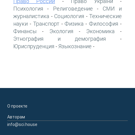
Право России
Право України
-
-
Психология
Религоведение
СМИ и
-
-
журналистика
Социология
Технические
-
-
науки
Транспорт
Физика
Философия
-
-
-
-
Финансы
Экология
Экономика
-
-
-
Этнография и демография
-
Юриспруденция
Языкознание
-
-
О проекте
Авторам
info@sci.house