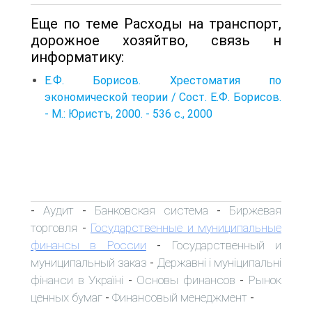
Еще по теме Расходы на транспорт,
дорожное хозяйтво, связь н
информатику:
Е.Ф. Борисов. Хрестоматия по
экономической теории / Сост. Е.Ф. Борисов.
- М.: Юристъ, 2000. - 536 с., 2000
Аудит
Банковская система
Биржевая
-
-
-
торговля
Государственные и муниципальные
-
финансы в России
Государственный и
-
муниципальный заказ
Державні і муніципальні
-
фінанси в Україні
Основы финансов
Рынок
-
-
ценных бумаг
Финансовый менеджмент
-
-