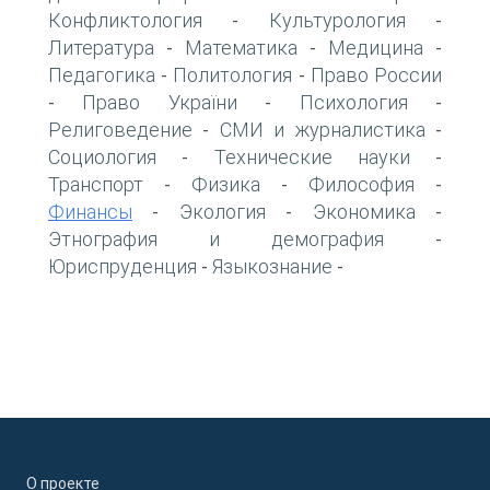
Конфликтология
Культурология
-
-
Литература
Математика
Медицина
-
-
-
Педагогика
Политология
Право России
-
-
Право України
Психология
-
-
-
Религоведение
СМИ и журналистика
-
-
Социология
Технические науки
-
-
Транспорт
Физика
Философия
-
-
-
Финансы
Экология
Экономика
-
-
-
Этнография и демография
-
Юриспруденция
Языкознание
-
-
О проекте