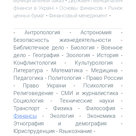
муниципальный заказ
Державні і муніципальні
-
фінанси в Україні
Основы финансов
Рынок
-
-
ценных бумаг
Финансовый менеджмент
-
-
Антропология
Астрономия
-
-
-
Безопасность жизнедеятельности
-
Библиотечное дело
Биология
Военное
-
-
дело
География
Зоология
История
-
-
-
-
Конфликтология
Культурология
-
-
Литература
Математика
Медицина
-
-
-
Педагогика
Политология
Право России
-
-
Право України
Психология
-
-
-
Религоведение
СМИ и журналистика
-
-
Социология
Технические науки
-
-
Транспорт
Физика
Философия
-
-
-
Финансы
Экология
Экономика
-
-
-
Этнография и демография
-
Юриспруденция
Языкознание
-
-