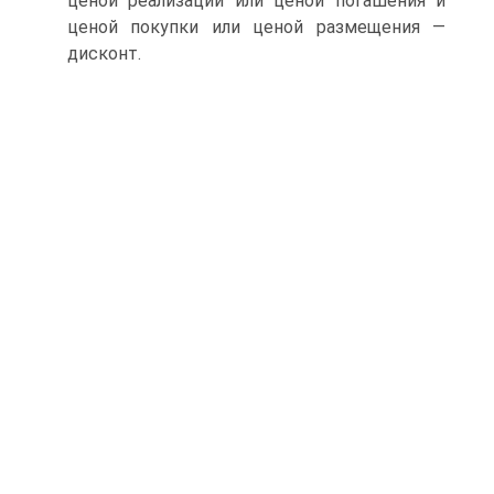
ценой реализации или ценой погашения и
ценой покупки или ценой размещения —
дис­конт.