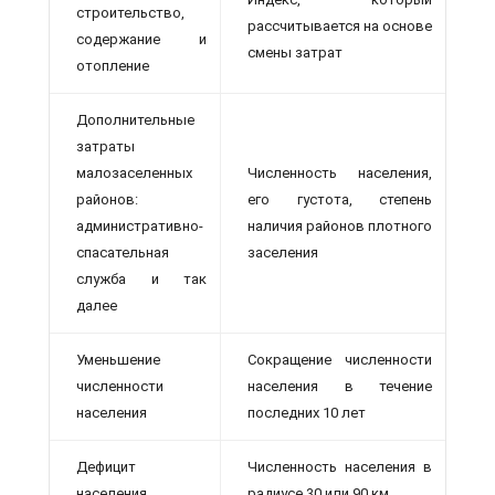
строительство,
рассчитывается на основе
содержание и
смены затрат
отопление
Дополнительные
затраты
малозаселенных
Численность населения,
районов:
его густота, степень
административно-
наличия районов плотного
спасательная
заселения
служба и так
далее
Уменьшение
Сокращение численности
численности
населения в течение
населения
последних 10 лет
Дефицит
Численность населения в
населения
радиусе 30 или 90 км