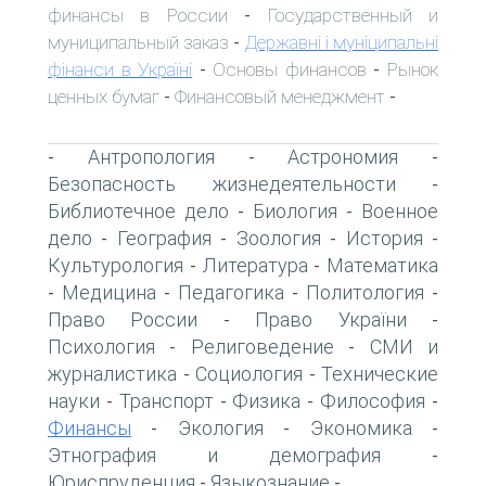
финансы в России
Государственный и
-
муниципальный заказ
Державні і муніципальні
-
фінанси в Україні
Основы финансов
Рынок
-
-
ценных бумаг
Финансовый менеджмент
-
-
Антропология
Астрономия
-
-
-
Безопасность жизнедеятельности
-
Библиотечное дело
Биология
Военное
-
-
дело
География
Зоология
История
-
-
-
-
Культурология
Литература
Математика
-
-
Медицина
Педагогика
Политология
-
-
-
-
Право России
Право України
-
-
Психология
Религоведение
СМИ и
-
-
журналистика
Социология
Технические
-
-
науки
Транспорт
Физика
Философия
-
-
-
-
Финансы
Экология
Экономика
-
-
-
Этнография и демография
-
Юриспруденция
Языкознание
-
-