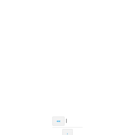
|
<<
↑