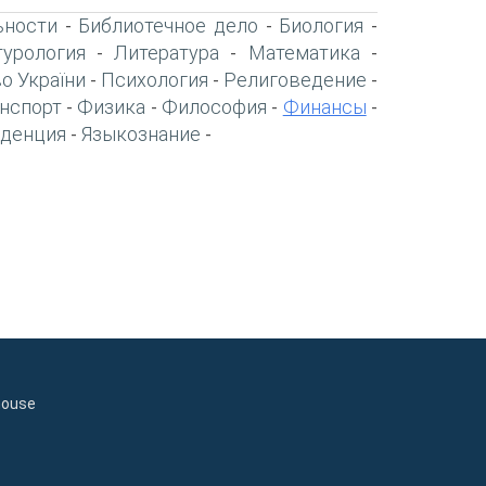
ьности
Библиотечное дело
Биология
-
-
-
турология
Литература
Математика
-
-
-
о України
Психология
Религоведение
-
-
-
нспорт
Физика
Философия
Финансы
-
-
-
-
денция
Языкознание
-
-
house