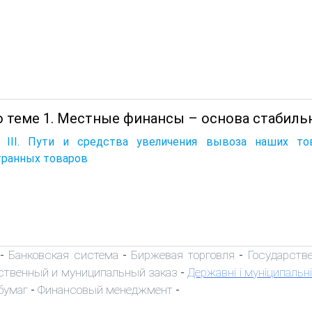
о теме 1. Местные финансы – основа стабильн
а III. Пути и средства увеличения вывоза наших т
транных товаров
Банковская система
Биржевая торговля
Государств
-
-
-
ственный и муниципальный заказ
Державні і муніципальні
-
бумаг
Финансовый менеджмент
-
-