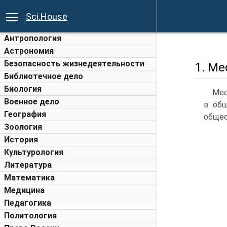
Sci.House
Антропология
Астрономия
Безопасность жизнедеятельности
1. М
Библиотечное дело
Биология
Мес
Военное дело
в общ
География
общес
Зоология
История
Культурология
Литература
Математика
Медицина
Педагогика
Политология