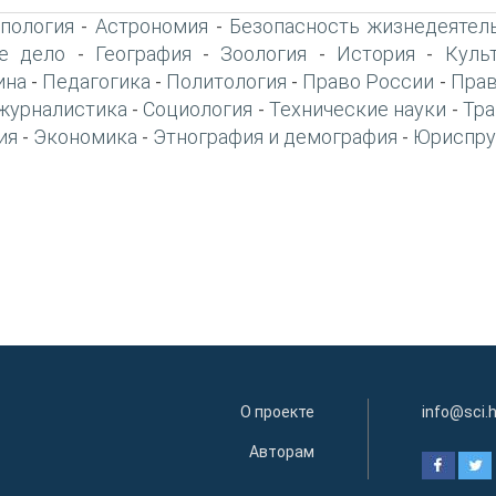
пология
Астрономия
Безопасность жизнедеятел
-
-
е дело
География
Зоология
История
Куль
-
-
-
-
ина
Педагогика
Политология
Право России
Прав
-
-
-
-
журналистика
Социология
Технические науки
Тра
-
-
-
ия
Экономика
Этнография и демография
Юриспру
-
-
-
О проекте
info@sci.
Авторам