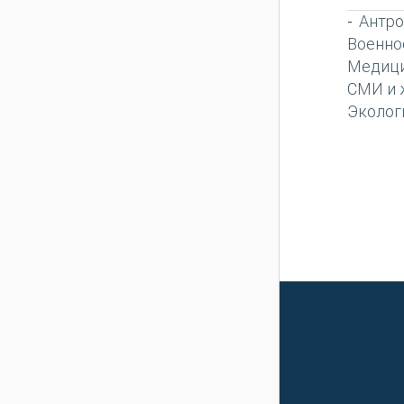
Антро
-
Военно
Медиц
СМИ и 
Эколог