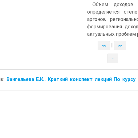
Объем доходов 
определяется степ
аргонов региональн
формирования дохо
актуальных проблем 
|
<<
>>
↑
ик:
Вангельева Е.К.. Краткий конспект лекций По курсу