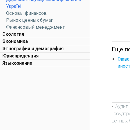
Україні
Основы финансов
Рынок ценных бумаг
Финансовый менеджмент
Экология
Экономика
Еще п
Этнография и демография
Юриспруденция
Глав
Языкознание
инос
Аудит
-
Государ
ценных 