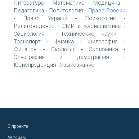
Литература
Математика
Медицина
-
-
-
Педагогика
Политология
Право России
-
-
Право України
Психология
-
-
-
Религоведение
СМИ и журналистика
-
-
Социология
Технические науки
-
-
Транспорт
Физика
Философия
-
-
-
Финансы
Экология
Экономика
-
-
-
Этнография и демография
-
Юриспруденция
Языкознание
-
-
О проекте
Авторам