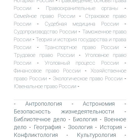
Нотариат России
Правоведение, основы права
-
России
Правоохранительные органы
-
-
Семейное право России
Страховое право
-
России
Судебная медицина России
-
-
Судопроизводство России
Таможенное право
-
России
Теория и история государства и права
-
России
Транспортное право России
-
-
Трудовое право России
Уголовное право
-
России
Уголовный процесс России
-
-
Финансовое право России
Хозяйственное
-
право России
Экологическое право России
-
-
Ювенальное право России
-
Антропология
Астрономия
-
-
-
Безопасность жизнедеятельности
-
Библиотечное дело
Биология
Военное
-
-
дело
География
Зоология
История
-
-
-
-
Конфликтология
Культурология
-
-