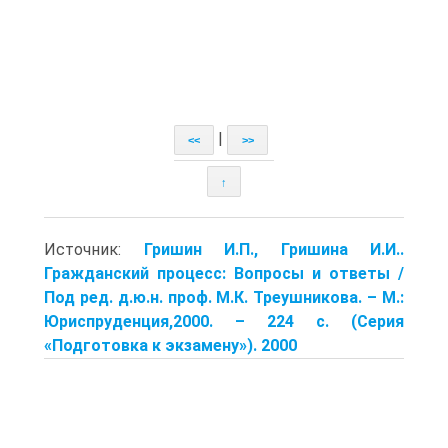
|
<<
>>
↑
Источник:
Гришин И.П., Гришина И.И..
Гражданский процесс: Вопросы и ответы /
Под ред. д.ю.н. проф. М.К. Треушникова. – М.:
Юриспруденция,2000. – 224 с. (Серия
«Подготовка к экзамену»). 2000