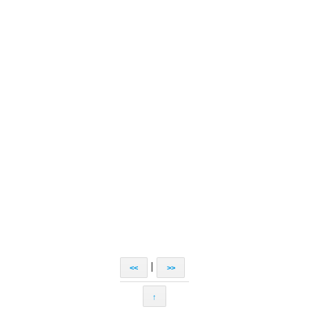
|
<<
>>
↑