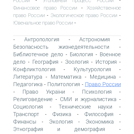
России
Уголовный процесс России
-
-
Финансовое право России
Хозяйственное
-
право России
Экологическое право России
-
-
Ювенальное право России
-
Антропология
Астрономия
-
-
-
Безопасность жизнедеятельности
-
Библиотечное дело
Биология
Военное
-
-
дело
География
Зоология
История
-
-
-
-
Конфликтология
Культурология
-
-
Литература
Математика
Медицина
-
-
-
Педагогика
Политология
Право России
-
-
Право України
Психология
-
-
-
Религоведение
СМИ и журналистика
-
-
Социология
Технические науки
-
-
Транспорт
Физика
Философия
-
-
-
Финансы
Экология
Экономика
-
-
-
Этнография и демография
-