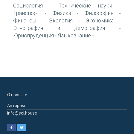
Социология
Технические науки
-
-
Транспорт
Физика
Философия
-
-
-
Финансы
Экология
Экономика
-
-
-
Этнография и демография
-
Юриспруденция
Языкознание
-
-
О проекте
Авторам
info@sci.house