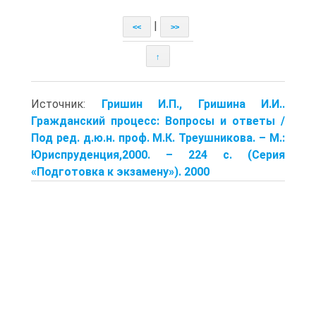
|
<<
>>
↑
Источник:
Гришин И.П., Гришина И.И..
Гражданский процесс: Вопросы и ответы /
Под ред. д.ю.н. проф. М.К. Треушникова. – М.:
Юриспруденция,2000. – 224 с. (Серия
«Подготовка к экзамену»). 2000