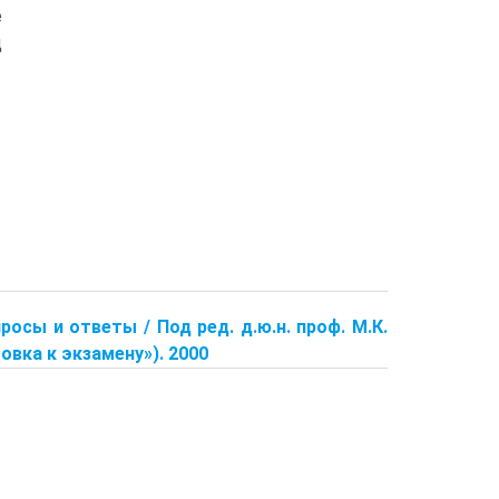
е
д
росы и ответы / Под ред. д.ю.н. проф. М.К.
овка к экзамену»). 2000