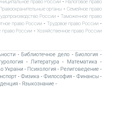
ниципальное право России
Налоговое право
-
Правоохранительные органы
Семейное право
-
удопроизводство России
Таможенное право
-
тное право России
Трудовое право России
-
-
 право России
Хозяйственное право России
-
ьности
Библиотечное дело
Биология
-
-
-
турология
Литература
Математика
-
-
-
о України
Психология
Религоведение
-
-
-
нспорт
Физика
Философия
Финансы
-
-
-
-
денция
Языкознание
-
-