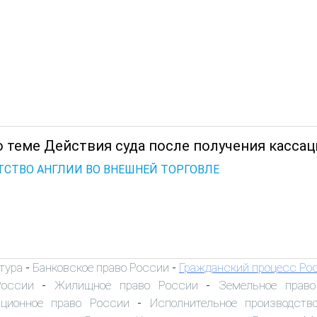
о теме Действия суда после получения касса
ТСТВО АНГЛИИ ВО ВНЕШНЕЙ ТОРГОВЛЕ
тура
Банковское право России
Гражданский процесс Ро
-
-
России
Жилищное право России
Земельное прав
-
-
иционное право России
Исполнительное производств
-