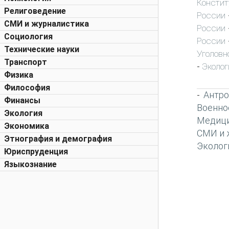
Констит
Религоведение
России
СМИ и журналистика
России
Социология
России
Технические науки
Уголовн
Транспорт
Эколог
-
Физика
Философия
Антро
-
Финансы
Военно
Экология
Медиц
Экономика
СМИ и 
Этнография и демография
Эколог
Юриспруденция
Языкознание