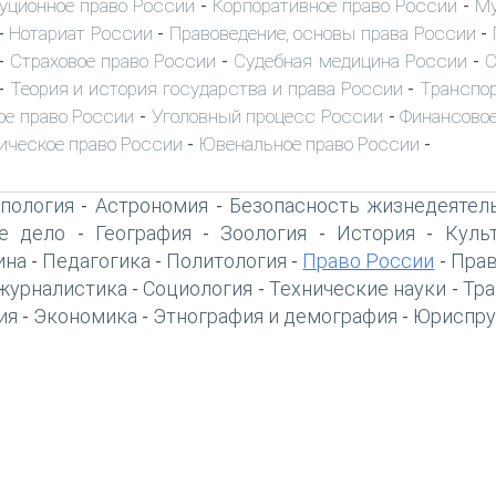
уционное право России
Корпоративное право России
Му
-
-
Нотариат России
Правоведение, основы права России
-
-
-
Страховое право России
Судебная медицина России
С
-
-
-
Теория и история государства и права России
Транспор
-
-
ое право России
Уголовный процесс России
Финансовое
-
-
ическое право России
Ювенальное право России
-
-
пология
Астрономия
Безопасность жизнедеятел
-
-
е дело
География
Зоология
История
Куль
-
-
-
-
ина
Педагогика
Политология
Право России
Прав
-
-
-
-
журналистика
Социология
Технические науки
Тра
-
-
-
ия
Экономика
Этнография и демография
Юриспру
-
-
-