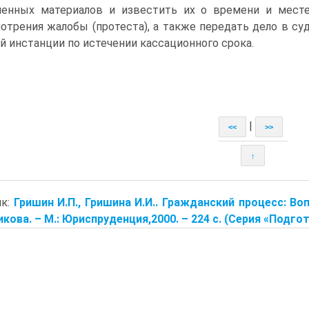
енных материалов и известить их о времени и мест
отрения жалобы (протеста), а также передать дело в су
й инстанции по истечении кассационного срока.
|
<<
>>
↑
ик:
Гришин И.П., Гришина И.И.. Гражданский процесс: Воп
кова. – М.: Юриспруденция,2000. – 224 с. (Серия «Подгот