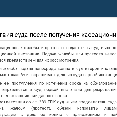
твия суда после получения кассационн
сационные жалобы и протесты подаются в суд, вынесш
ционной инстанции. Подача жалобы или протеста непо
тся препятствием для их рассмотрения.
и жалоба подана непосредственно в суд второй инстанци
мает жалобу и запрашивает дело из суда первой инстанци
е ее поступления по истечении срока на обжалование
направляется в суд первой инстанции для разрешени
 о восстановлении данного срока.
оответствии со ст. 289 ГПК судья или председатель суда
чив жалобу (протест), обязан направить лицам
твующим в деле ее копию с приложением к не