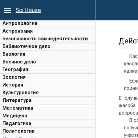
Sci.House
Антропология
Астрономия
Безопасность жизнедеятельности
Дейс
Библиотечное дело
Биология
Кас
Военное дело
касса
География
являе
Зоология
Есл
История
прини
Культурология
В случа
Литература
жалоба 
Математика
вопроса
Медицина
В с
Педагогика
полу
Политология
учас