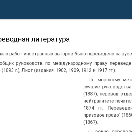
реводная литература
ало работ иностранных авторов было переведено на русс
общих руководств по международному праву переведены б
(1893 г.), Лист (издания: 1902, 1909, 1912 и 1917 гг.).
По морскому меж
лучшие руководства:
(1887); перевод отд
нейтралитете печатал
1874 гг. Перевед
призовое право" (186
(1867).
О войне перевед