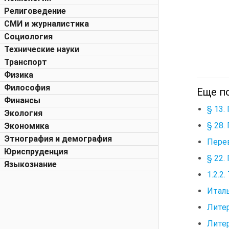
Религоведение
СМИ и журналистика
Социология
Технические науки
Транспорт
Физика
Философия
Еще по
Финансы
§ 13.
Экология
§ 28.
Экономика
Этнография и демография
Перев
Юриспруденция
§ 22.
Языкознание
1.2.2
Италь
Лите
Лите