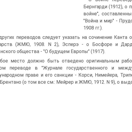
Бернгарди (1912), о
войне", составленн
"Война и мир" - Пруд
1908 гг.).
других переводов следует указать на сочинение Канта о
арств (ЖМЮ, 1908. N 2), Эсперэ - о Босфоре и Дарда
нского общества - "О будущем Европы" (1917).
бое место должно быть отведено оригинальным рабо
ком переводе в "Журнале государственного и междун
народном праве и его санкции - Корси, Нимейера, Трипе
Брентано (о том все см.: Мейрер и ЖМЮ, 1912. N 9), о выд