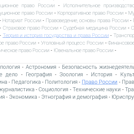
иционное право России
Исполнительное производств
-
уционное право России
Корпоративное право России
Му
-
-
Нотариат России
Правоведение, основы права России
-
-
-
Страховое право России
Судебная медицина России
С
-
-
-
Теория и история государства и права России
Транспор
-
-
ое право России
Уголовный процесс России
Финансовое
-
-
ическое право России
Ювенальное право России
-
-
пология
Астрономия
Безопасность жизнедеятел
-
-
е дело
География
Зоология
История
Куль
-
-
-
-
ина
Педагогика
Политология
Право России
Прав
-
-
-
-
журналистика
Социология
Технические науки
Тра
-
-
-
ия
Экономика
Этнография и демография
Юриспру
-
-
-