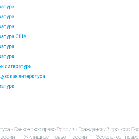
ратура
ратура
ратура
ратура США
ратура
ратура
ок литературы
узская литература
ратура
тура
Банковское право России
Гражданский процесс Ро
-
-
России
Жилищное право России
Земельное прав
-
-