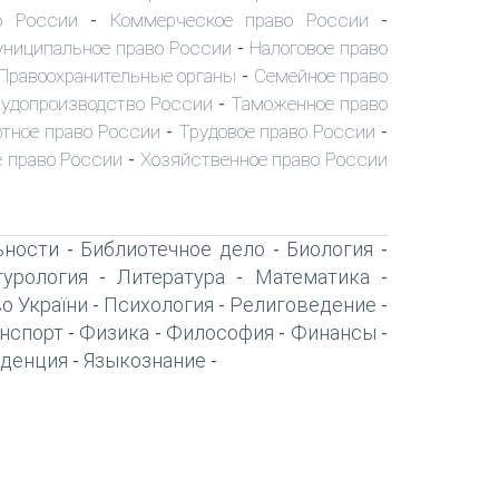
о России
Коммерческое право России
-
-
ниципальное право России
Налоговое право
-
Правоохранительные органы
Семейное право
-
удопроизводство России
Таможенное право
-
тное право России
Трудовое право России
-
-
 право России
Хозяйственное право России
-
ьности
Библиотечное дело
Биология
-
-
-
турология
Литература
Математика
-
-
-
о України
Психология
Религоведение
-
-
-
нспорт
Физика
Философия
Финансы
-
-
-
-
денция
Языкознание
-
-