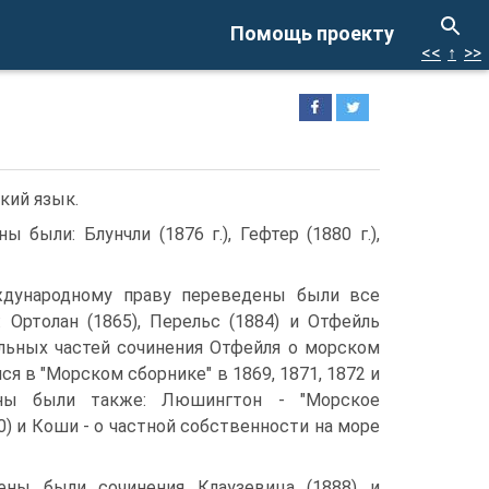
Помощь проекту
<<
↑
>>
кий язык.
ыли: Блунчли (1876 г.), Гефтер (1880 г.),
дународному праву переведены были все
 Ортолан (1865), Перельс (1884) и Отфейль
ельных частей сочинения Отфейля о морском
ся в "Морском сборнике" в 1869, 1871, 1872 и
ены были также: Люшингтон - "Морское
0) и Коши - о частной собственности на море
ены были сочинения Клаузевица (1888) и