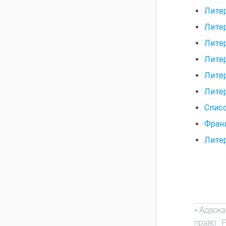
Лите
Лите
Лите
Лите
Лите
Лите
Спис
Франц
Лите
Адвока
-
право 