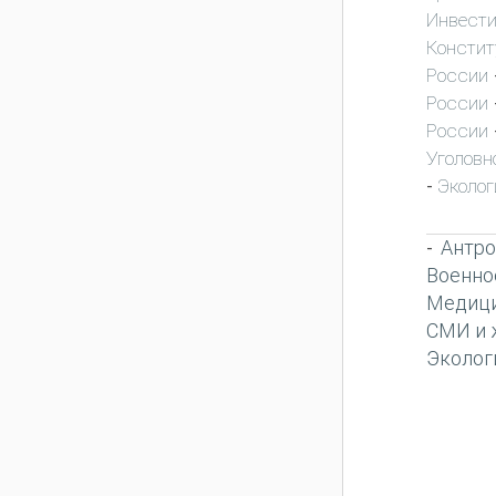
Инвест
Констит
России
России
России
Уголовн
Эколог
-
Антро
-
Военно
Медиц
СМИ и 
Эколог