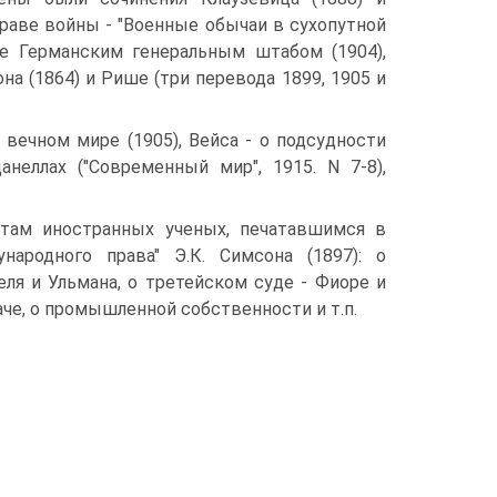
 праве войны - "Военные обычаи в сухопутной
ые Германским генеральным штабом (1904),
она (1864) и Рише (три перевода 1899, 1905 и
 вечном мире (1905), Вейса - о подсудности
неллах ("Современный мир", 1915. N 7-8),
там иностранных ученых, печатавшимся в
ародного права" Э.К. Симсона (1897): о
ля и Ульмана, о третейском суде - Фиоре и
аче, о промышленной собственности и т.п.