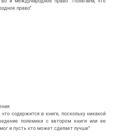
тво и международное право". Полагаем, что
одное право".
ения.
 что содержится в книге, поскольку никакой
ведение полемики с автором книги или ее
мог и пусть кто может сделает лучше"