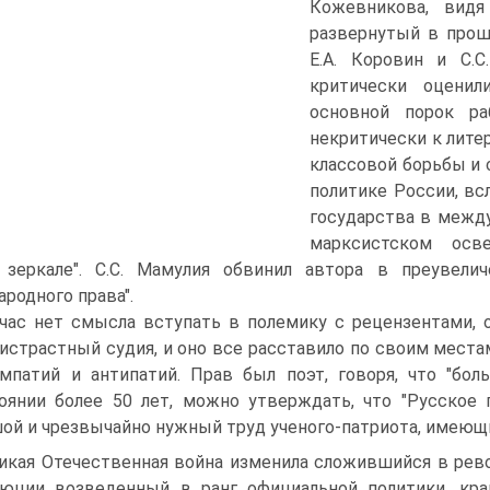
Кожевникова, видя
развернутый в прош
Е.А. Коровин и С.
критически оценил
основной порок ра
некритически к лите
классовой борьбы и
политике России, вс
государства в между
марксистском осве
 зеркале". С.С. Мамулия обвинил автора в преувели
родного права".
час нет смысла вступать в полемику с рецензентами, о
истрастный судия, и оно все расставило по своим места
мпатий и антипатий. Прав был поэт, говоря, что "бол
оянии более 50 лет, можно утверждать, что "Русское 
ой и чрезвычайно нужный труд ученого-патриота, имеющ
икая Отечественная война изменила сложившийся в рев
юции возведенный в ранг официальной политики, кр