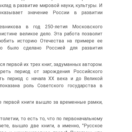
вклад в развитие мировой науки, культуры. И
казывает значение России в развитии
жевникова в год 250-летия Московского
оистине великое дело. Эта работа позволит
любить историю Отечества на примере ее
то было сделано Россией для развития
ся первой их трех книг, задуманных автором.
треть период от зарождения Российского
ть период с начала ХХ века и до Великой
оказана роль Советского государства в
е первой книги вышло за временные рамки,
олетии, то есть то, что по первоначальному
ете, вышло две книги, а именно, "Русское