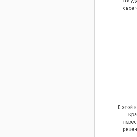
госуд
своег
В этой 
Кра
перес
рецен