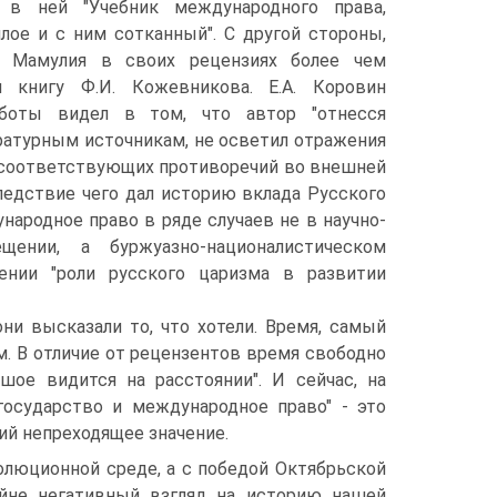
 в ней "Учебник международного права,
лое и с ним сотканный". С другой стороны,
С. Мамулия в своих рецензиях более чем
и книгу Ф.И. Кожевникова. Е.А. Коровин
боты видел в том, что автор "отнесся
ратурным источникам, не осветил отражения
 соответствующих противоречий во внешней
ледствие чего дал историю вклада Русского
народное право в ряде случаев не в научно-
щении, а буржуазно-националистическом
чении "роли русского царизма в развитии
ни высказали то, что хотели. Время, самый
м. В отличие от рецензентов время свободно
ьшое видится на расстоянии". И сейчас, на
государство и международное право" - это
ий непреходящее значение.
олюционной среде, а с победой Октябрьской
айне негативный взгляд на историю нашей