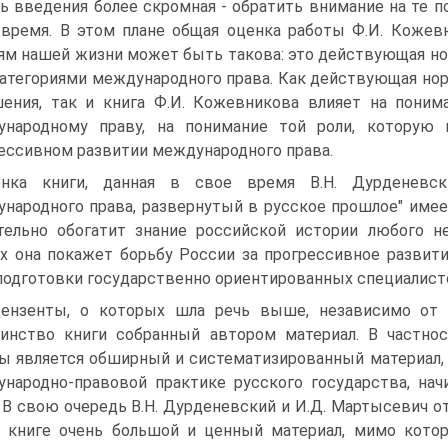
ь введения более скромная - обратить внимание на те 
время. В этом плане общая оценка работы Ф.И. Кожев
ям нашей жизни может быть такова: это действующая но
категориями международного права. Как действующая н
ения, так и книга Ф.И. Кожевникова влияет на поним
ународному праву, на понимание той роли, которую 
ессивном развитии международного права.
енка книги, данная в свое время В.Н. Дурденевск
народного права, развернутый в русское прошлое" имеет
тельно обогатит знание российской истории любого н
х она покажет борьбу России за прогрессивное развит
подготовки государственно ориентированных специалист
ензенты, о которых шла речь выше, независимо от 
инство книги собранный автором материал. В частност
ы является обширный и систематизированный материал,
народно-правовой практике русского государства, нач
. В свою очередь В.Н. Дурденевский и И.Д. Мартысевич о
 книге очень большой и ценный материал, мимо кото