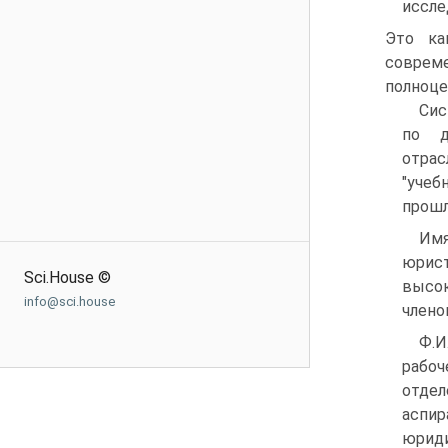
иссле
Это ка
соврем
полноце
Сис
по д
отрас
"учеб
прошл
Им
юрис
Sci.House ©
высо
info@sci.house
члено
Ф.И
рабоч
отде
аспир
юрид