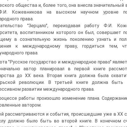
еского общества и, более того, она внесла значительный 
Ф.И. Кожевникова на высоком научном уровне по
родного права.
ательство "Зерцало", переиздавая работу Ф.И. Ко
рситета, воспитанником которого он был, совершает п
ящему в сознательную жизнь поколению узнать и по
шения к международному праву, гордиться тем, ч
народного права.
ота "Русское государство и международное право" являет
оначально автор планировал в первой книге рассмо
арства до ХХ века. Вторая книга должна была охвати
брьской революции. В третьей книге должна быть п
ессивном развитии международного права.
роцессе работы произошло изменение плана. Содержани
овленные автором.
ей рассматриваются и события, происшедшие уже в ХХ ст
лу должно было быть во второй книге. В конечном сч