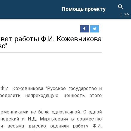
Помощь проекту
↑
>>
свет работы Ф.И. Кожевникова
во"
Ф.И. Кожевникова "Русское государство и
ределить непреходящую ценность этого
еменниками не была однозначной. С одной
еневский и И.Д. Мартысевич в совместно
ии весьма высоко оценили работу Ф.И.