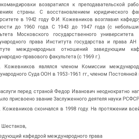
нкомандировки возвратился к преподавательской раб
дениях страны. С восстановлением юридического фа
рситете в 1942 году Ф.И. Кожевников возглавил кафедр
ости до 1960 года. С 1943 до 1947 года (с неболь
льтета Московского государственного университета.
народного права Института государства и права АН
итуте международных отношений заведующим каф
народно-правового факультета (с 1969 г.).
. Кожевников являлся членом Комиссии международ
народного Суда ООН в 1953-1961 гг., членом Постоянной 
заслуги перед страной Федор Иванович неоднократно наг
ыло присвоено звание Заслуженного деятеля науки РСФСР
. Кожевников скончался в 1998 году. На протяжении все
. Шестаков,
едующий кафедрой международного права