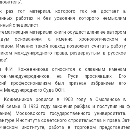
дователь".
к раз тот материал, которого так не достает в
енных работах и без усвоения которого немыслим
нный специалист.
тематизация материала книги осуществлена ее автором
вум основаниям, а именно, хронологическом и
левом. Именно такой подход позволяет считать работу
ником международного права, развернутым в русское
ое".
я Ф.И. Кожевникова относится к славным именам
тов-международников, на Руси просиявших. Его
кий профессионализм был признан избранием его
м Международного Суда ООН.
. Кожевников родился в 1903 году в Смоленске в
ей семье. В 1923 году закончил рабфак и поступил на 
ление) Московского государственного университета.
антуре Института советского строительства и права. За
ическом институте, работа в торговом представите