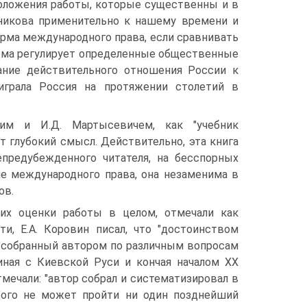
положения работы, которые существенны и в
никова применительно к нашему времени и
рма международного права, если сравнивать
орма регулирует определенные общественные
ание действительного отношения России к
играла Россия на протяжении столетий в
им и И.Д. Мартысевичем, как "учебник
 глубокий смысл. Действительно, эта книга
епредубежденного читателя, на бесспорных
ие международного права, она незаменима в
ов.
их оценки работы в целом, отмечали как
и, Е.А. Коровин писал, что "достоинством
 собранный автором по различным вопросам
иная с Киевской Руси и кончая началом ХХ
тмечали: "автор собрал и систематизировал в
рого не может пройти ни один позднейший