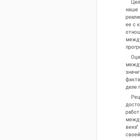
Цел
наше 
реали
ее с 
отнош
межд
прогр
Оц
между
значи
факта
деле 
Рец
досто
работ
между
века"
своей