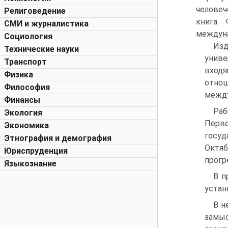
человеч
Религоведение
книга 
СМИ и журналистика
междуна
Социология
Изд
Технические науки
униве
Транспорт
вход
Физика
отно
Философия
между
Финансы
Раб
Экология
Перв
Экономика
госуд
Этнография и демография
Октя
Юриспруденция
прогр
Языкознание
В п
устан
В н
замыс