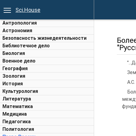
Sci.House
Антропология
Астрономия
Безопасность жизнедеятельности
Боле
Библиотечное дело
"Русс
Биология
Военное дело
"..
География
Зем
Зоология
А.С
История
Культурология
Бол
Литература
межд
Математика
фунда
Медицина
Педагогика
Политология