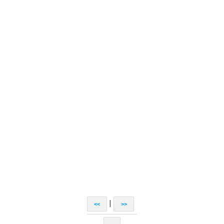
|
<<
>>