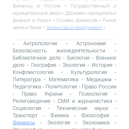
финансы в России
Государственный и
-
муниципальный заказ
Державні і муніципальні
-
фінанси в Україні
Основы финансов
Рынок
-
-
ценных бумаг
Финансовый менеджмент
-
-
Антропология
Астрономия
-
-
-
Безопасность жизнедеятельности
-
Библиотечное дело
Биология
Военное
-
-
дело
География
Зоология
История
-
-
-
-
Конфликтология
Культурология
-
-
Литература
Математика
Медицина
-
-
-
Педагогика
Политология
Право России
-
-
Право України
Психология
-
-
-
Религоведение
СМИ и журналистика
-
-
Социология
Технические науки
-
-
Транспорт
Физика
Философия
-
-
-
Финансы
Экология
Экономика
-
-
-