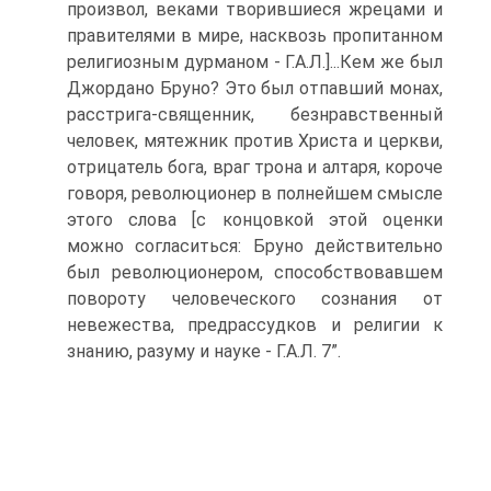
произвол, веками творившиеся жрецами и
правителями в мире, насквозь пропитанном
религиозным дурманом - Г.А.Л.]...Кем же был
Джордано Бруно? Это был отпавший монах,
расстрига-священник, безнравственный
человек, мятежник против Христа и церкви,
отрицатель бога, враг трона и алтаря, короче
говоря, революционер в полнейшем смысле
этого слова [с концовкой этой оценки
можно согласиться: Бруно действительно
был революционером, способствовавшем
повороту человеческого сознания от
невежества, предрассудков и религии к
знанию, разуму и науке - Г.А.Л. 7”.