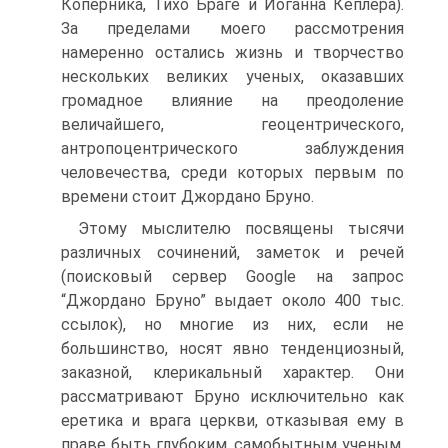
Коперника, Тихо Браге и Иоганна Кеплера).
За пределами моего рассмотрения
намеренно остались жизнь и творчество
нескольких великих ученых, оказавших
громадное влияние на преодоление
величайшего, геоцентрического,
антропоцентрического заблуждения
человечества, среди которых первым по
времени стоит Джордано Бруно.
Этому мыслителю посвящены тысячи
различных сочинений, заметок и речей
(поисковый сервер Google на запрос
“Джордано Бруно” выдает около 400 тыс.
ссылок), но многие из них, если не
большинство, носят явно тенденциозный,
заказной, клерикальный характер. Они
рассматривают Бруно исключительно как
еретика и врага церкви, отказывая ему в
праве быть глубоким, самобытным ученым,