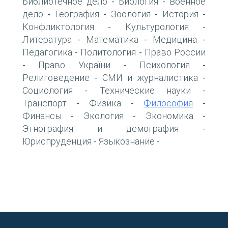
Библиотечное дело
Биология
Военное
-
-
дело
География
Зоология
История
-
-
-
-
Конфликтология
Культурология
-
-
Литература
Математика
Медицина
-
-
-
Педагогика
Политология
Право России
-
-
Право України
Психология
-
-
-
Религоведение
СМИ и журналистика
-
-
Социология
Технические науки
-
-
Транспорт
Физика
Философия
-
-
-
Финансы
Экология
Экономика
-
-
-
Этнография и демография
-
Юриспруденция
Языкознание
-
-