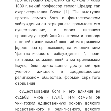
протестующих кельнских католиков 7 июля
1889 г. некий профессор-теолог Шредер так
охарактеризовал Бруно [1]: “Он выступил
против самого бога, в фантастическом
заблуждении он отрицал его промысел, его
существование, в своих писаниях
проповедуя грубейший пантеизм и проводя
в своей жизни самый плоский материализм
[здесь оратор оказался, за исключением
“фантастического заблуждения ”, прав:
пантеизм, совмещенный с материализмом
Бруно, был единственно доступной для
ученого, жившего в средневековом
религиозном обществе, формой скрытого
отрицания
существования бога и его влияния на
судьбы мира - Г.А.Л.]. Тем самым он
уничтожал единственную основу всякого
нравственного и религиозного, всякого