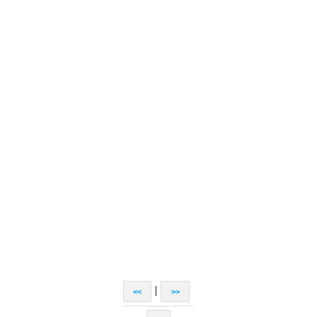
|
<<
>>