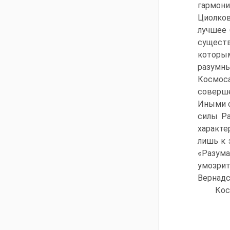
гармон
Циолков
лучшее 
существ
которы
разумны
Космос
соверш
Иными с
силы Ра
характе
лишь к 
«Разум
умозри
Вернадс
Кос