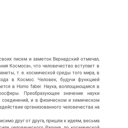
своих писем и заметок Вернадский отмечал,
ния Космоса», что человечество вступает в
неты, т. е. космической среды того мира, в
хода в Космос. Человек, будучи функцией
тся в Homo faber. Наука, воплощающаяся в
ноосферы. Преобразующее значение науки
 соединений, и в физическом и химическом
здействии организованного человечества на
исимо друг от друга, пришли к идеям, весьма
силе человеческого Разума, по космической