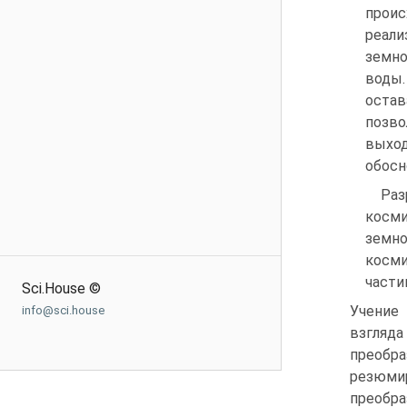
проис
реали
земно
воды.
остав
позво
выхо
обосн
Раз
косми
земно
косми
части
Sci.House ©
Учение
info@sci.house
взгля
преобра
резюми
преобр