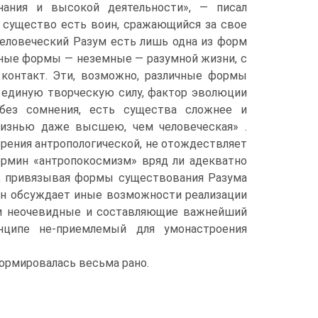
нания и высокой деятельности», — писал
е существо есть воин, сражающийся за свое
 Человеческий Разум есть лишь одна из форм
иные формы — неземные — разумной жизни, с
контакт. Эти, возможно, различные формы
 единую творческую силу, фактор эволюции
 без сомнения, есть существа сложнее и
жизнью даже высшею, чем человеческая» .
рения антропологической, не отождествляет
ермин «антропокосмизм» вряд ли адекватно
, привязывая формы существования Разума
он обсуждает иные возможности реализации
ки неочевидные и составляющие важнейший
инципе не-приемлемый для умонастроения
ормировалась весьма рано.