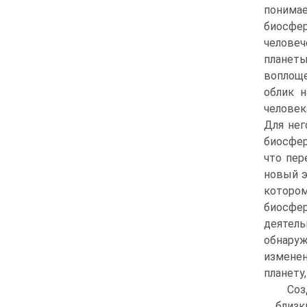
понима
биосфе
человеч
планеты
воплоще
облик 
человек
Для нег
биосфер
что пер
новый э
которо
биосфер
деятел
обнаруж
изменен
планету
Соз
близк