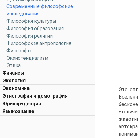
Современные философские
исследования
Философия культуры
Философия образования
Философия религии
Философская антропология
Философы
Экзистенциализм
Этика
Финансы
Экология
Экономика
Это опт
Этнография и демография
Вселен
Юриспруденция
бесконе
Языкознание
утопич
животны
автокра
пониман