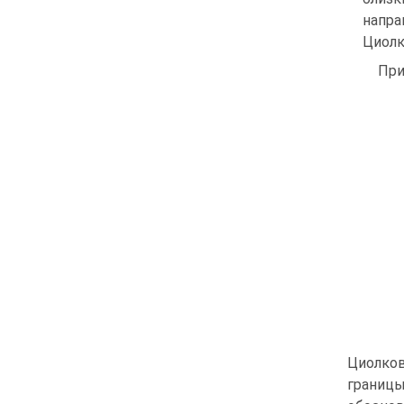
напр
Циолк
При
Циолков
границ