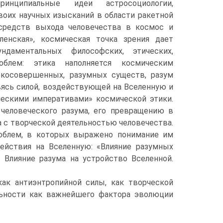
ринципиальные идеи астросоциологии,
воих научных изысканий в области ракетной
средств выхода человечества в космос и
ленская», космическая точка зрения дает
даментальных философских, этических,
облем: этика наполняется космическим
косовершенных, разумных существ, разум
вясь силой, воздействующей на Вселенную и
ческими императивами» космической этики.
человеческого разума, его превращению в
 с творческой деятельностью человечества.
роблем, в которых выражено понимание им
действия на Вселенную: «Влияние разумных
 Влияние разума на устройство Вселенной.
ак антиэнтропийной силы, как творческой
льности как важнейшего фактора эволюции