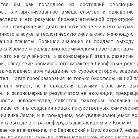
ется им как последнее из состояний эволюции
ры, как организованное вмешательство и овладение
еством и его разумом биоэнергетической структурой
, как превращение деятельности человека и его разума,
нного в науке, в геологическую силу, в силу, меняющую
нашей планеты. Большое значение он придает выходу
а в Космос и овладению космическим пространством.
о это не случайность, а закономерный этап в развитии
ы, следствие космического характера биосферыВ ряде 
ед человечеством «выдвинется суровая сторона завоева
тап — этап преобразования не только биосферы нашей пла
м оно живет, но и овладения другими планетами, вы
ы и закономерным результатом ее эволюции, превращае
ьности человечества, является фактором создания 
ивается и в создании новых искусственных химических
ии лика Земли, и в громадном, все увеличивающемся во
, и в выходе в стратосферу, а в дальнейшем и в Космос.
дается впечатление, что Вернадский и Циолковский, незав
им по своему духу, по оптимистической уверенности в 