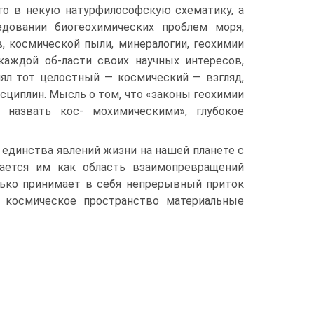
ого в некую натурфилософскую схематику, а
едовании биогеохимических проблем моря,
в, космической пыли, минералогии, геохимии
каждой об-ласти своих научных интересов,
нял тот целостный — космический — взгляд,
циплин. Мысль о том, что «законы геохимии
назвать кос- мохимическими», глубокое
 единства явлений жизни на нашей планете с
вается им как область взаимопревращений
олько принимает в себя непрерывный приток
в космическое пространство материальные