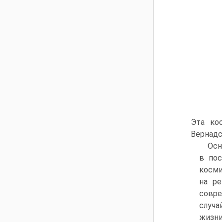
Эта ко
Вернадс
Осн
в пос
косми
на ре
совре
случа
жизни