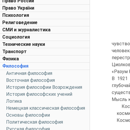
Право России
Право України
Психология
Религоведение
СМИ и журналистика
Социология
чувств
Технические науки
человек
Транспорт
перестр
Физика
Циолко
Философия
«Разум 
Античная философия
В 1921
Восточная философия
глубоча
История философии Возрождения
существ
История философских учений
Мысль к
Логика
Кос
Немецкая классическая философия
косми
Основы философии
Космо
Политическая философия
Русская философия