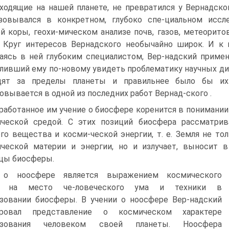
ходящие на нашей планете, не превратился у Вернадск
зовывался в конкретном, глубоко спе-циальном иссл
й коры, геохи-мическом анализе почв, газов, метеорито
 Круг интересов Вернадского необычайно широк. И к 
аясь в ней глубоким специалистом, Вер-надский приме
ливший ему по-новому увидеть проблематику научных дис
дят за пределы планеты и правильнее было бы их 
овывается в одной из последних работ Вернад-ского .
работанное им учение о биосфере коренится в понимании
ческой средой. С этих позиций биосфера рассматри
го вещества и косми-ческой энергии, т. е. Земля не т
ческой материи и энергии, но и излучает, выносит 
цы биосферы.
 о ноосфере является выражением космического
да на место че-ловеческого ума и техники в
зовании биосферы. В учении о ноосфере Вер-надский
ровал представление о космическом характере
азования человеком своей планеты. Ноосфера