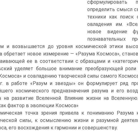
сформулировать п
определить смысл с
техники как поиск 
овладения им. «Все
новое видение фун
познавательных пр
ом и возвышается до уровня космической этики высо
а обретает новое измерение — «Разума Космоса», стано
аивающей ее в соответствии с образцами и «категори
вский уделяет большое внимание преобразующей роли 
Космоса» и совпадению творческой силы самого Космоса
 г. в работе «Разум и звезды» он формулирует ряд п
йшего космического предназначения разума и его воз
 на развитие Вселенной. Влияние жизни на Вселенную.
ак фактор в эволюции Космоса»
мическая точка зрения привела к пониманию Разума к
ческой силы, к осмыслению жизни и разумной деяте
са, его восхождения к гармонии и совершенству.