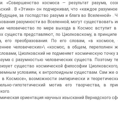
ии. «Совершенство космоса — результат разума, соз
ский . В «Этике» он подчеркивал, что «каждое разумно
будущее, за господство разума и блага во Вселенной» .
ования разумности во Вселенной; могут существовать 
ми человечество по мере выхода в Космос вступит в 
х существ представляют, по Циолковскому, в принципе
а, его преобразования. По его словам, «в космосе,
еннее человеческих»\ «космос, в общем, переполнен 
ловами, Циолковский не подменяет космическую точку з
зума с разумностью человеческих существ. Поэтому т
ризует существо космической философии Циолковского
земным условиям, к антропоидным существам. Сам же 
а в Космосе», возможности эмпирически и теоретичес
тельно-гипотетический мотив его творчества, в пр
кого.
мическая ориентация научных изысканий Вернадского сф