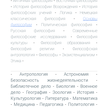
Античная философия
Восточная философия
-
-
История философии Возрождения
История
-
-
философских учений
Логика
Немецкая
-
-
классическая философия
Основы
-
философии
Политическая философия
-
-
Русская философия
Современные
-
философские исследования
Философия
-
культуры
Философия образования
-
-
Философия религии
Философская
-
антропология
Философы
Экзистенциализм
-
-
-
Этика
-
Антропология
Астрономия
-
-
-
Безопасность жизнедеятельности
-
Библиотечное дело
Биология
Военное
-
-
дело
География
Зоология
История
-
-
-
-
Культурология
Литература
Математика
-
-
Медицина
Педагогика
Политология
-
-
-
-