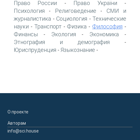
Право России
Право України
-
-
Психология
Религоведение
СМИ и
-
-
журналистика
Социология
Технические
-
-
науки
Транспорт
Физика
Философия
-
-
-
-
Финансы
Экология
Экономика
-
-
-
Этнография и демография
-
Юриспруденция
Языкознание
-
-
О проекте
Авторам
info@sci.house