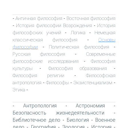
Античная философия
Восточная философия
-
-
История философии Возрождения
История
-
-
философских учений
Логика
Немецкая
-
-
классическая философия
Основы
-
философии
Политическая философия
-
-
Русская философия
Современные
-
философские исследования
Философия
-
культуры
Философия образования
-
-
Философия религии
Философская
-
антропология
Философы
Экзистенциализм
-
-
-
Этика
-
Антропология
Астрономия
-
-
-
Безопасность жизнедеятельности
-
Библиотечное дело
Биология
Военное
-
-
дело
География
Зоология
История
-
-
-
-