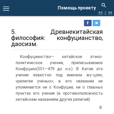
Помощь проекту
<<
↑
>>
5. Древнекитайская
философия: конфуцианство,
даосизм.
Конфуцианство— китайское этико-
политическое учение, приписываемое
Конфуцию(551—479 до н.э.). В Китае это
учение известно под именем жу-цзяо,
«религии учёных»; в его названии не
упоминается ни о Конфуции, ни о главных
пунктах его учения (в противоположность
китайским названиям других религий).
В