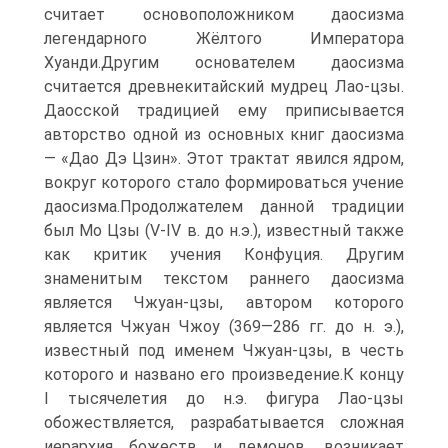
считает основоположником даосизма
легендарного Жёлтого Императора
Хуанди.Другим основателем даосизма
считается древнекитайский мудрец Лао-цзы.
Даосской традицией ему приписывается
авторство одной из основных книг даосизма
— «Дао Дэ Цзин». Этот трактат явился ядром,
вокруг которого стало формироваться учение
даосизма.Продолжателем данной традиции
был Мо Цзы (V-IV в. до н.э.), известный также
как критик учения Конфуция. Другим
знаменитым текстом раннего даосизма
является Чжуан-цзы, автором которого
является Чжуан Чжоу (369—286 гг. до н. э.),
известный под именем Чжуан-цзы, в честь
которого и названо его произведение.К концу
I тысячелетия до н.э. фигура Лао-цзы
обожествляется, разрабатывается сложная
иерархия божеств и демонов, возникает