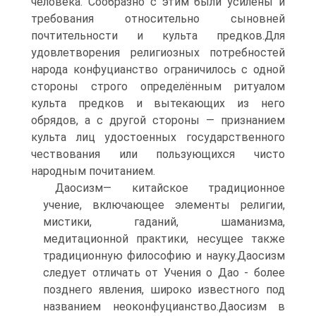
человека. Сообразно с этим были усилены и
требования относительно сыновней
почтительности и культа предков.Для
удовлетворения религиозных потребностей
народа конфуцианство ограничилось с одной
стороны строго определённым ритуалом
культа предков и вытекающих из него
обрядов, a с другой стороны — признанием
культа лиц удостоенных государственного
чествования или пользующихся чисто
народным почитанием.
Даосизм— китайское традиционное
учение, включающее элементы религии,
мистики, гаданий, шаманизма,
медитационной практики, несущее также
традиционную философию и науку.Даосизм
следует отличать от Учения о Дао - более
позднего явления, широко известного под
названием неоконфуцианство.Даосизм в