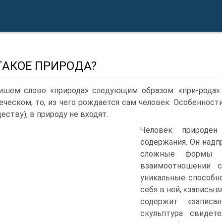
ТАКОЕ ПРИРОДА?
ишем слово «природа» следующим образом: «при-рода».
еческом, то, из чего рождается сам человек. Особеннос
ществу), в природу не входят.
Человек природен
содержания. Он надп
сложные формы п
взаимоотношении с
уникальные способн
себя в ней, «записыв
содержит «записа
скульптура свидет