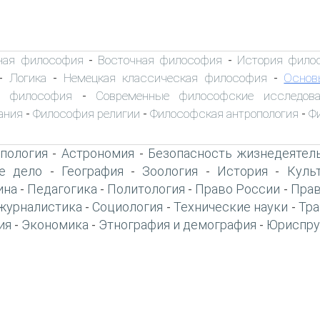
ная философия
Восточная философия
История фило
-
-
Логика
Немецкая классическая философия
Основ
-
-
-
я философия
Современные философские исследова
-
ания
Философия религии
Философская антропология
Ф
-
-
-
пология
Астрономия
Безопасность жизнедеятел
-
-
е дело
География
Зоология
История
Куль
-
-
-
-
ина
Педагогика
Политология
Право России
Прав
-
-
-
-
журналистика
Социология
Технические науки
Тра
-
-
-
ия
Экономика
Этнография и демография
Юриспру
-
-
-