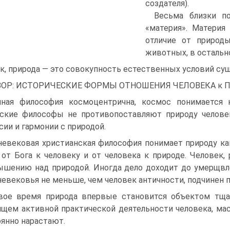
создателя).
Весьма близки п
«материя». Материя
отличие от природ
животных, в остальн
к, природа — это совокупность естественных условий су
ЗОР: ИСТОРИЧЕСКИЕ ФОРМЫ ОТНОШЕНИЯ ЧЕЛОВЕКА к 
чная философия космоцентрична, космос понимается 
еские философы не противопоставляют природу человек
сии и гармонии с природой.
невековая христианская философия понимает природу ка
 от Бога к человеку и от человека к природе. Человек
ышению над природой. Иногда дело доходит до умерщвле
евековья не меньше, чем человек античности, подчинен
вое время природа впервые становится объектом тщат
ищем активной практической деятельности человека, ма
янно нарастают.