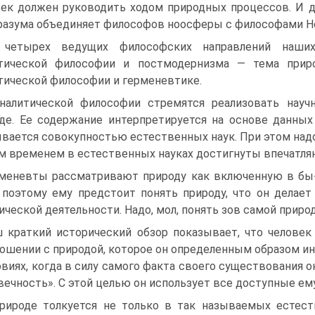
ек должен руководить ходом природных процессов. И де
 разума объединяет философов ноосферы с философами Н
 четырех ведущих философских направлений наших
итической философии и постмодернизма — тема прир
тической философии и герменевтике.
налитической философии стремятся реализовать научн
де. Ее содержание интерпретируется на основе данных
вается совокупностью естественных наук. При этом надо 
 временем в естественных науках достигнуты впечатля
меневты рассматривают природу как включенную в бы- 
 поэтому ему предстоит понять природу, что он делае
ической деятельности. Надо, мол, понять зов самой приро
 краткий исторический обзор показывает, что человек
ошении с природой, которое он определенным образом ин
овиях, когда в силу самого факта своего существования 
вечность». С этой целью он использует все доступные ем
рироде толкуется не только в так называемых естест