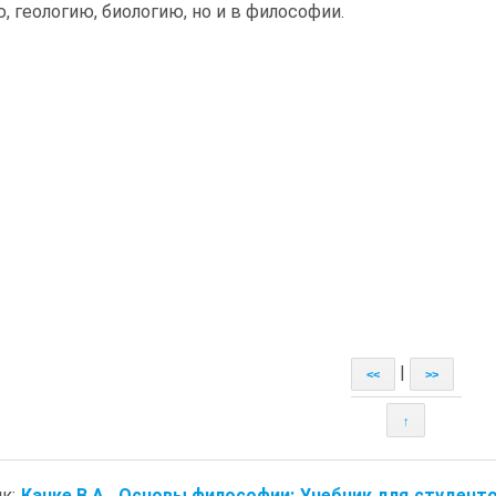
, геологию, биологию, но и в философии.
|
<<
>>
↑
ик:
Канке В.А.. Основы философии: Учебник для студент