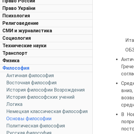
Право России
Право України
Психология
Религоведение
СМИ и журналистика
Социология
Ита
Технические науки
ОБ
Транспорт
Анти
Физика
Греч
Философия
согла
Античная философия
Восточная философия
Сред
История философии Возрождения
вниз,
История философских учений
возв
Логика
средн
Немецкая классическая философия
В Но
Основы философии
попр
Политическая философия
посто
Русская философия