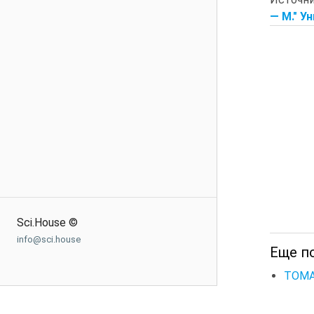
— М." Ун
Sci.House ©
info@sci.house
Еще п
ТОМА