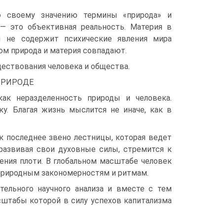
о своему значению термины «природа» и
 — это объективная реальность. Материя в
ы не содержит психические явления мира
ом природа и материя совпадают.
ществования человека и общества.
ПРИРОДЕ
как неразделенность природы и человека.
у. Благая жизнь мыслится не иначе, как в
к последнее звено лестницы, которая ведет
, развивая свои духовные силы, стремится к
ния плоти. В глобальном масштабе человек
 природным закономерностям и ритмам.
ельного научного анализа и вместе с тем
сштабы которой в силу успехов капитализма