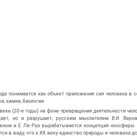
ода понимается как объект приложения сил человека в 
и, химии, биологии.
веке (20-е годы) на фоне превращения деятельности чело
дает, но и разрушает, русским мыслителем В.И. Вер
еном и Е. Ле-Руа вырабатывается концепция ноосферы. 
ся в виду, что к XX веку единство природы и человека д