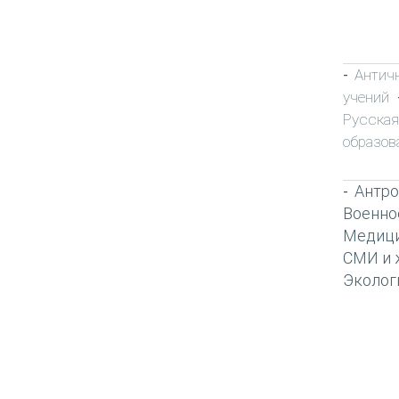
Антич
-
учений
Русска
образов
Антро
-
Военно
Медиц
СМИ и 
Эколог