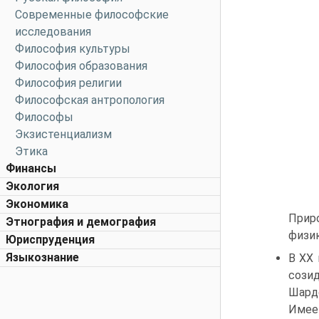
Современные философские
исследования
Философия культуры
Философия образования
Философия религии
Философская антропология
Философы
Экзистенциализм
Этика
Финансы
Экология
Экономика
Прир
Этнография и демография
физик
Юриспруденция
Языкознание
В XX 
сози
Шард
Имеет