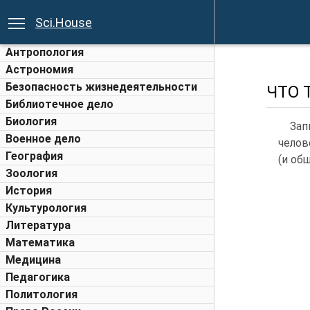
Sci.House
Антропология
Астрономия
Безопасность жизнедеятельности
ЧТО 
Библиотечное дело
Биология
Зап
Военное дело
челов
География
(и об
Зоология
История
Культурология
Литература
Математика
Медицина
Педагогика
Политология