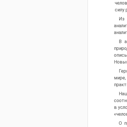
челов
силу
Из
анал
анали
В а
приро
описы
Новым
Гер
мире,
практ
Наш
соотн
в усл
«чело
О п