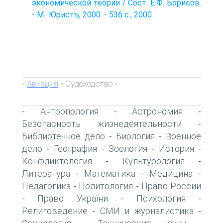
экономической теории / Сост. Е.Ф. Борисов.
- М.: Юристъ, 2000. - 536 с., 2000
Авиация
Судоходство
-
-
-
Антропология
Астрономия
-
-
-
Безопасность жизнедеятельности
-
Библиотечное дело
Биология
Военное
-
-
дело
География
Зоология
История
-
-
-
-
Конфликтология
Культурология
-
-
Литература
Математика
Медицина
-
-
-
Педагогика
Политология
Право России
-
-
Право України
Психология
-
-
-
Религоведение
СМИ и журналистика
-
-