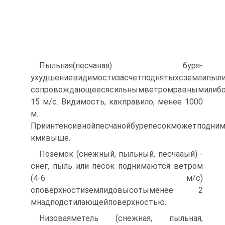
Пыльная(песчаная) буря-
ухудшениевидимостизасчетподнятыхсземлипыли
сопровождающеесясильнымветромравнымилибо
15 м/с. Видимость, какправило, менее 1000
м.
Приинтенсивнойпесчанойбурепесокможетподним
кмивыше.
Поземок (снежный, пыльный, песчааый) -
снег, пыль или песок поднимаются ветром
(4-6 м/с)
споверхностиземлидовысотыменее 2
мнадподстилающейповерхностью.
Низоваяметель (снежная, пыльная,