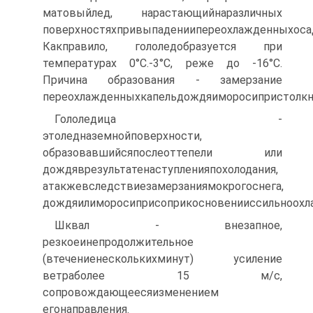
матовыйлед, нарастающийнаразличных
поверхностяхпривыпадениипереохлажденныхоса
Какправило, гололедобразуется при
температурах 0°С.-3°С, реже до -16°С.
Причина образования - замерзание
переохлажденныхкапельдождяиморосипристолкн
Гололедица -
этоледназемнойповерхности,
образовавшийсяпослеоттепели или
дождяврезультатенаступленияпохолодания,
атакжевследствиезамерзаниямокрогоснега,
дождяилиморосиприсоприкосновенииссильноохл
Шквал - внезапное,
резкоеинепродолжительное
(втечениенесколькихминут) усиление
ветраболее 15 м/с,
сопровождающеесяизменением
егонаправления.