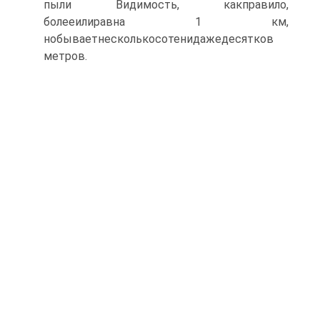
пыли Видимость, какправило,
болееилиравна 1 км,
нобываетнесколькосотенидажедесятков
метров.