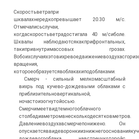
Скоростьветрапри
шквалахнередкопревышает 20.30 м/с.
Отмечалисьслучаи,
когдаскоростьветрадостигала 40 м/сиболе.
Шквалы наблюдаютсякакприфронтальных,
такипривнутримассовых грозах.
Вобоихслучаяхэтовихревоедвижениевоздухасгориз
вращения,
котороеобразуетсявоблакахиподоблаками.
Смерч - сильный мелкомасштабный
вихрь под кучево-дождевыми облаками с
приблизительновертикальной,
ночастоизогнутойосью.
Смерчимеетвидтемногооблачного
столбадиаметромвнесколькодесятковметров.
Давлениевоздухавсмерчепонижено. Он
опускаетсяввидеворонкиизнижнегооснованиякуч
дождевогооблака, навстречукоторойс