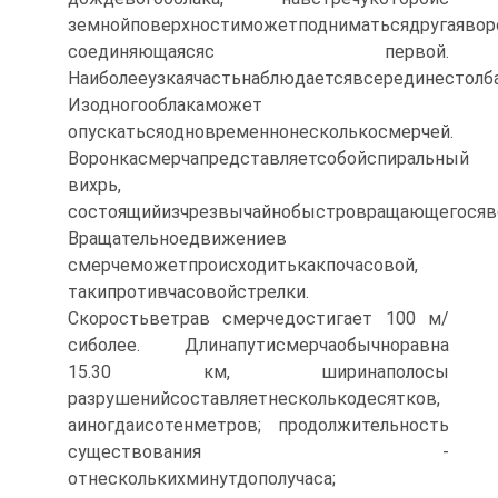
земнойповерхностиможетподниматьсядругаявор
соединяющаясяс первой.
Наиболееузкаячастьнаблюдаетсявсерединестолба
Изодногооблакаможет
опускатьсяодновременнонесколькосмерчей.
Воронкасмерчапредставляетсобойспиральный
вихрь,
состоящийизчрезвычайнобыстровращающегосяво
Вращательноедвижениев
смерчеможетпроисходитькакпочасовой,
такипротивчасовойстрелки.
Скоростьветрав смерчедостигает 100 м/
сиболее. Длинапутисмерчаобычноравна
15.30 км, ширинаполосы
разрушенийсоставляетнесколькодесятков,
аиногдаисотенметров; продолжительность
существования -
отнесколькихминутдополучаса;