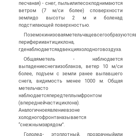
песчаная) - снег, пыльилипесокподнимаются
ветром (7 м/си более) споверхности
землидо высоты 2 м и боленад
подстилающей поверхностью.
Поземокинизоваяметельчащевсегообразуются
периферииантициклона,
гденаблюдаетсяадвекцияхолодноговоздуха.
Общаяметель - наблюдается
выпадениеснегаизоблаков, ветер 10 м/си
более, подъем с земли ранее выпавшего
снега, видимость менее 1000 м. Общая
метельчасто
наблюдаетсяпередтеплымфронтом
(впереднейчастициклона).
Аналогичноеявлениевзоне
холодногофронтаназывается
“снежнымзарядом”.
Гололед- этоплотный, прозрачныйили