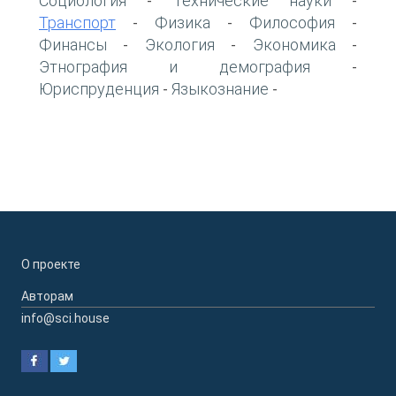
Социология
Технические науки
-
-
Транспорт
Физика
Философия
-
-
-
Финансы
Экология
Экономика
-
-
-
Этнография и демография
-
Юриспруденция
Языкознание
-
-
О проекте
Авторам
info@sci.house