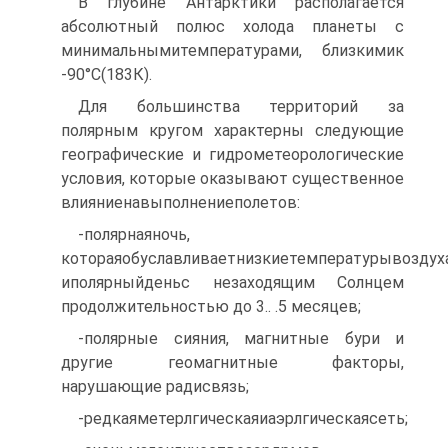
В глубине Антарктики располагается
абсолютный полюс холода планеты с
минимальнымитемпературами, близкимик
-90°С(183К).
Для большинства территорий за
полярным кругом характерны следующие
географические и гидрометеорологические
условия, которые оказывают существенное
влияниенавыполнениеполетов:
-полярнаяночь,
котораяобуславливаетнизкиетемпературывоздуха
иполярныйденьс незаходящим Солнцем
продолжительностью до 3.. .5 месяцев;
-полярные сияния, магнитные бури и
другие геомагнитные факторы,
нарушающие радисвязь;
-редкаяметерлгическаяиаэрлгическаясеть;