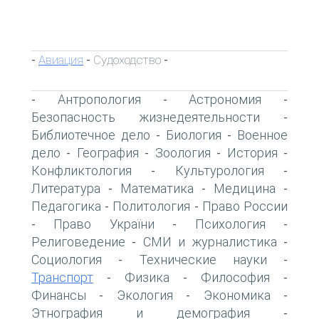
Авиация
Судоходство
-
-
-
Антропология
Астрономия
-
-
-
Безопасность жизнедеятельности
-
Библиотечное дело
Биология
Военное
-
-
дело
География
Зоология
История
-
-
-
-
Конфликтология
Культурология
-
-
Литература
Математика
Медицина
-
-
-
Педагогика
Политология
Право России
-
-
Право України
Психология
-
-
-
Религоведение
СМИ и журналистика
-
-
Социология
Технические науки
-
-
Транспорт
Физика
Философия
-
-
-
Финансы
Экология
Экономика
-
-
-
Этнография и демография
-