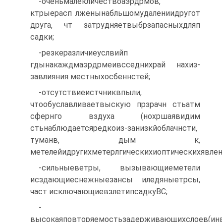
-оченьмалекличествоаэрдрмов,
ктрыерасп лженынабльшомудалениидругот
друга, чт затрудняетвыбрзапасныхдляп
садки;
-резкеразличиеуслвийп
гдынакаждмаэрдрмеивсседнихрай нахиз-
завлияния местныхосбеннстей;
-отсутствиеистчниквпыли,
чтообуславливаетвыскую прзрачн стьатм
сфернго вздуха (нохршаявидим
стьнаблюдаетсяредкоиз-занизкйоблачнсти,
туманв, дым к,
метелейидругихметерлгическихиоптическихявлен
-сильныеветры, вызывающиеметели
исздающиеснежныезансы иледяныетрсы,
част исключающиевзлетипсадкуВС;
-
высокаяповторяемостьзадерживающихслоев(ин