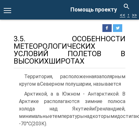
Помощь проекту
<<
↑
>>
3.5. ОСОБЕННОСТИ
МЕТЕОРОЛОГИЧЕСКИХ
УСЛОВИЙ ПОЛЕТОВ В
ВЫСОКИХШИРОТАХ
Территория, расположеннаязаполярным
кругом вСеверном полушарии, называется
Арктикой, а в Южном - Антарктикой. В
Арктике располагаются зимние полюса
холода над ЯкутиейиГренландией,
минимальныетемпературынадкоторымидостига
-70°С(203К).