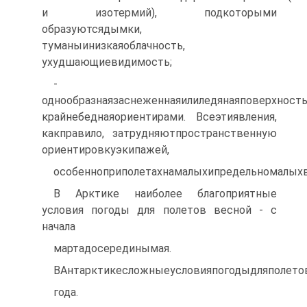
и изотермий), подкоторыми
образуютсядымки,
туманыинизкаяоблачность,
ухудшающиевидимость;
-
однообразнаязаснеженнаяилиледянаяповерхность
крайнебеднаяориентирами. Всеэтиявления,
какправило, затрудняютпространственную
ориентировкуэкипажей,
особенноприполетахнамалыхипредельномалыхв
В Арктике наиболее благоприятные
условия погоды для полетов весной - с
начала
мартадосерединымая.
ВАнтарктикесложныеусловияпогодыдляполето
года.