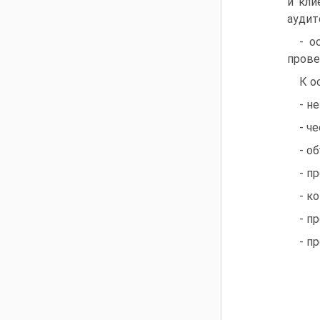
и кли
аудит
- о
прове
К о
- н
- ч
- о
- п
- к
- п
- п