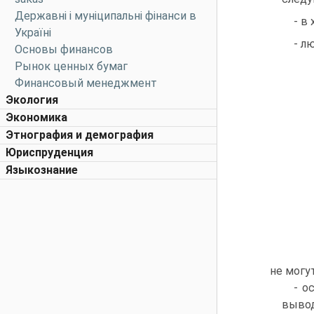
Державні і муніципальні фінанси в
- в
Україні
- л
Основы финансов
Рынок ценных бумаг
Финансовый менеджмент
Экология
Экономика
Этнография и демография
Юриспруденция
Языкознание
не могу
- о
вывод