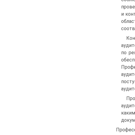
прове
и кон
обла
соотв
Кон
аудит
по ре
обес
Профе
ауди
посту
аудит
Пр
аудит
каким
докум
Профес