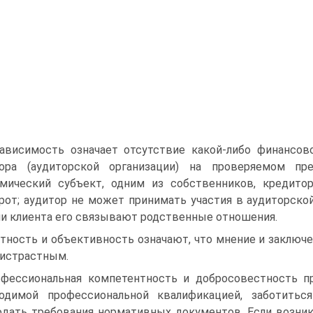
ависимость означает отсутствие какой-либо финансов
тора (аудиторской организации) на проверяемом пр
мический субъект, одним из собственников, кредитор
рот; аудитор не может принимать участия в аудиторск
и клиента его связывают родственные отношения.
тность и объективность означают, что мнение и заклю
истрастным.
фессиональная компетентность и добросовестность пр
ходимой профессиональной квалификацией, заботить
дать требования нормативных документов. Если возник