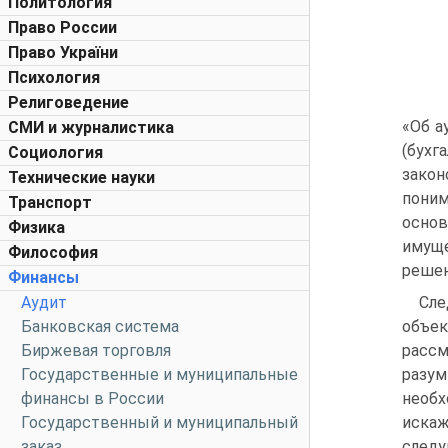
Политология
Право России
Право України
Психология
Религоведение
«Об а
СМИ и журналистика
(бухг
Социология
закон
Технические науки
поним
Транспорт
основ
Физика
имуще
Философия
решен
Финансы
Аудит
Сле
Банковская система
объек
Биржевая торговля
расс
Государственные и муниципальные
разум
финансы в России
необ
Государственный и муниципальный
искаж
заказ
следу