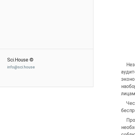
Sci.House ©
Нез
info@sci.house
ауди
эконо
наобо
лицам
Чес
беспр
Про
необ
соблю