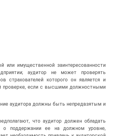
ой или имущественной заинтересованности
едприятии; аудитор не может проверять
ов страхователей которого он является и
ой проверке, если с высшими должностными
чение аудитора должны быть непредвзятым и
едполагают, что аудитор должен обладать
ся о поддержании ее на должном уровне,
ает необходимость привлечь к аудиторской