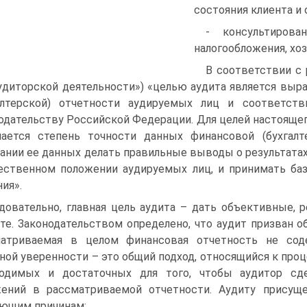
состояния клиента и
- консультирова
налогообложения, хоз
В соответствии с 
удиторской деятельности») «целью аудита является вы
алтерской) отчетности аудируемых лиц и соответств
одательству Российской Федерации. Для целей настояще
ается степень точности данных финансовой (бухгалте
ании ее данных делать правильные выводы о результатах
ственном положении аудируемых лиц, и принимать ба
ия».
довательно, главная цель аудита – дать объективные,
те. Законодательством определено, что аудит призван о
матриваемая в целом финансовая отчетность не сод
ной уверенности – это общий подход, относящийся к проц
ходимых и достаточных для того, чтобы аудитор сд
ений в рассматриваемой отчетности. Аудиту присущ
ющим причинам: