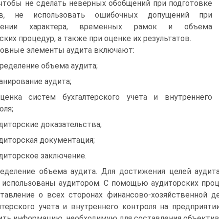
 чтобы не сделать неверных обобщений при подготовке
в, не использовать ошибочных допущений при
елении характера, временных рамок и объема
ских процедур, а также при оценке их результатов.
овные элементы аудита включают:
пределение объема аудита;
ланирование аудита;
ценка систем бухгалтерского учета и внутреннего
оля;
удиторские доказательства;
удиторская документация;
удиторское заключение.
еделение объема аудита. Для достижения целей аудит
 использованы аудитором. С помощью аудиторских проц
тавление о всех сторонах финансово-хозяйственной де
лтерского учета и внутреннего контроля на предприят
ить информацию, необходимую для составления объектив