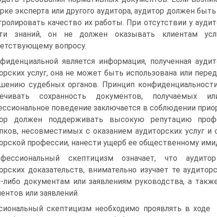
рке эксперта или другого аудитора, аудитор должен быт
тролировать качество их работы. При отсутствии у ауди
сти знаний, он не должен оказывать клиентам ус
етствующему вопросу.
фиденциальной является информация, полученная аудит
орских услуг, она не может быть использована или перед
шению судебных органов. Принцип конфиденциальности
печивать сохранность документов, получаемых 
ссиональное поведение заключается в соблюдении приор
тор должен поддерживать высокую репутацию проф
пков, несовместимых с оказанием аудиторских услуг и
орской профессии, нанести ущерб ее общественному ими
офессиональный скептицизм означает, что аудитор
орских доказательств, внимательно изучает те аудитор
-либо документам или заявлениям руководства, а такж
ентов или заявлений.
сиональный скептицизм необходимо проявлять в ходе