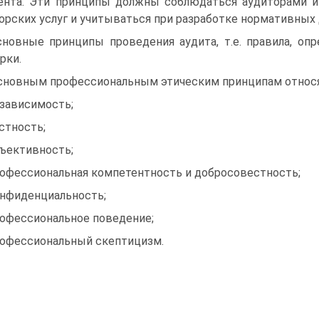
ента. Эти принципы должны соблюдаться аудиторами и
орских услуг и учитываться при разработке нормативных
сновные принципы проведения аудита, т.е. правила, о
рки.
сновным профессиональным этическим принципам относя
езависимость;
естность;
бъективность;
рофессиональная компетентность и добросовестность;
онфиденциальность;
рофессиональное поведение;
рофессиональный скептицизм.