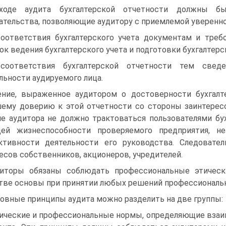
ходе аудита бухгалтерской отчетности должны б
ательства, позволяющие аудитору с приемлемой уверенн
соответствия бухгалтерского учета документам и тре
ок ведения бухгалтерского учета и подготовки бухгалтерс
соответствия бухгалтерской отчетности тем свед
льности аудируемого лица.
ние, выраженное аудитором о достоверности бухгалт
ему доверию к этой отчетности со стороны заинтересо
е аудитора не должно трактоваться пользователями бух
щей жизнеспособности проверяемого предприятия, н
тивности деятельности его руководства. Следовате
есов собственников, акционеров, учредителей.
иторы обязаны соблюдать профессиональные этическ
тве основы при принятии любых решений профессиональн
овные принципы аудита можно разделить на две группы:
тические и профессиональные нормы, определяющие вза