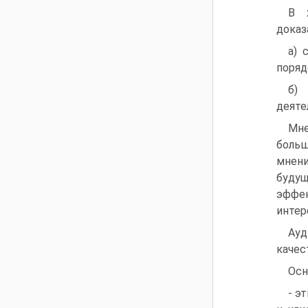
В 
доказ
а) 
поряд
б) 
деяте
Мне
больш
мнени
буду
эффек
интер
Ауд
качес
Осн
- э