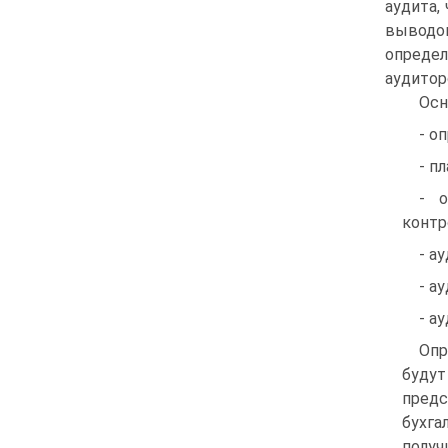
аудита,
выводо
опред
аудитор
Осн
- о
- п
- о
контр
- а
- а
- а
Опр
будут
предс
бухга
получ