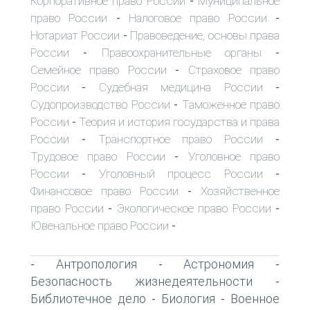
Корпоративное право России
Муниципальное
-
право России
Налоговое право России
-
-
Нотариат России
Правоведение, основы права
-
России
Правоохранительные органы
-
-
Семейное право России
Страховое право
-
России
Судебная медицина России
-
-
Судопроизводство России
Таможенное право
-
России
Теория и история государства и права
-
России
Транспортное право России
-
-
Трудовое право России
Уголовное право
-
России
Уголовный процесс России
-
-
Финансовое право России
Хозяйственное
-
право России
Экологическое право России
-
-
Ювенальное право России
-
Антропология
Астрономия
-
-
-
Безопасность жизнедеятельности
-
Библиотечное дело
Биология
Военное
-
-