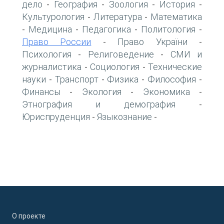
дело
География
Зоология
История
-
-
-
-
Культурология
Литература
Математика
-
-
Медицина
Педагогика
Политология
-
-
-
-
Право России
Право України
-
-
Психология
Религоведение
СМИ и
-
-
журналистика
Социология
Технические
-
-
науки
Транспорт
Физика
Философия
-
-
-
-
Финансы
Экология
Экономика
-
-
-
Этнография и демография
-
Юриспруденция
Языкознание
-
-
О проекте